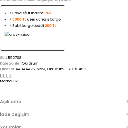
>
Havale/Eft indirimi:
%3
>
5000 TL
üzeri ücretsiz kargo
>
Sabit kargo bedeli
200 TL
SKU:
552708
Kategoriler:
Oki drum
Etiketler:
44844475
,
Mavi
,
Oki Drum
,
Oki Es8453
Marka:
Oki
Açıklama
İade Değişim
Yorumlar