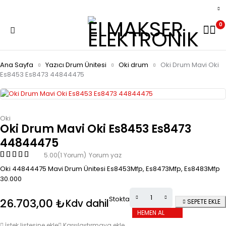
0
Ana Sayfa
Yazıcı Drum Ünitesi
Oki drum
Oki Drum Mavi Oki
Es8453 Es8473 44844475
Oki
Oki Drum Mavi Oki Es8453 Es8473
44844475
5.00
(1 Yorum)
Yorum yaz
Oki 44844475 Mavi Drum Ünitesi Es8453Mfp, Es8473Mfp, Es8483Mfp
30.000
Stokta
26.703,00
₺
Kdv dahil
SEPETE EKLE
HEMEN AL
İstek listesine ekle
Karşılaştırmaya ekle