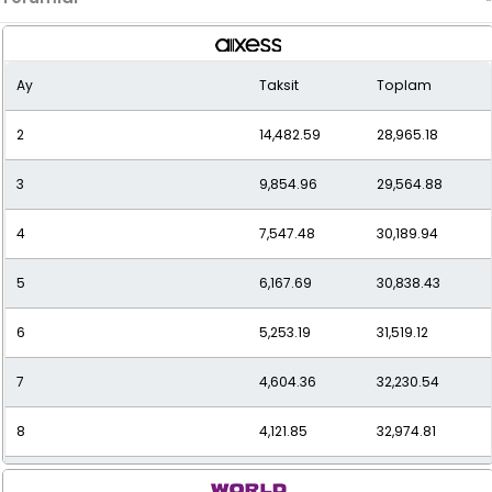
Ay
Taksit
Toplam
2
14,482.59
28,965.18
3
9,854.96
29,564.88
4
7,547.48
30,189.94
5
6,167.69
30,838.43
6
5,253.19
31,519.12
7
4,604.36
32,230.54
8
4,121.85
32,974.81
9
3,750.47
33,754.27