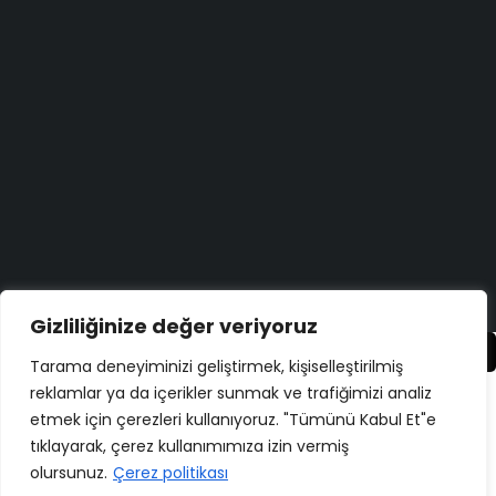
Bize yazın
Bugün size nasıl yardımcı olabiliriz?
Destek merkezi
Düşüncelerinizi duymayı çok isteriz!
Geri bildirim yapın
Copyright ©
ELMAKSER
– 2026 – All Rights Reserved
Gizliliğinize değer veriyoruz
Karşılaştır
(0)
Tarama deneyiminizi geliştirmek, kişiselleştirilmiş
reklamlar ya da içerikler sunmak ve trafiğimizi analiz
etmek için çerezleri kullanıyoruz. "Tümünü Kabul Et"e
tıklayarak, çerez kullanımımıza izin vermiş
Karşılaştır
olursunuz.
Çerez politikası
Remove all products