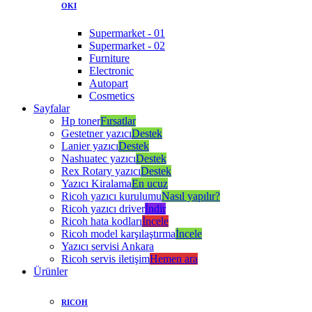
OKI
Supermarket - 01
Supermarket - 02
Furniture
Electronic
Autopart
Cosmetics
Sayfalar
Hp toner
Fırsatlar
Gestetner yazıcı
Destek
Lanier yazıcı
Destek
Nashuatec yazıcı
Destek
Rex Rotary yazıcı
Destek
Yazıcı Kiralama
En ucuz
Ricoh yazıcı kurulumu
Nasıl yapılır?
Ricoh yazıcı driver
İndir
Ricoh hata kodları
İncele
Ricoh model karşılaştırma
İncele
Yazıcı servisi Ankara
Ricoh servis iletişim
Hemen ara
Ürünler
RICOH