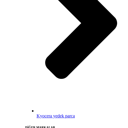
Kyocera yedek parça
DİĞER MARKALAR