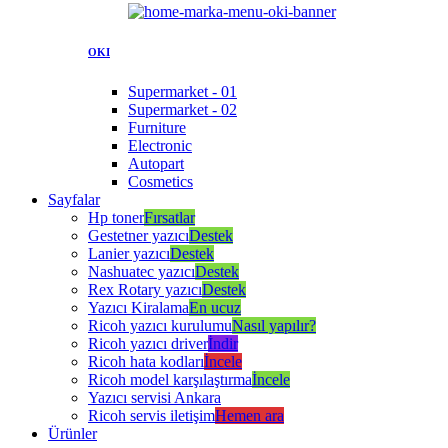
OKI
Supermarket - 01
Supermarket - 02
Furniture
Electronic
Autopart
Cosmetics
Sayfalar
Hp toner
Fırsatlar
Gestetner yazıcı
Destek
Lanier yazıcı
Destek
Nashuatec yazıcı
Destek
Rex Rotary yazıcı
Destek
Yazıcı Kiralama
En ucuz
Ricoh yazıcı kurulumu
Nasıl yapılır?
Ricoh yazıcı driver
İndir
Ricoh hata kodları
İncele
Ricoh model karşılaştırma
İncele
Yazıcı servisi Ankara
Ricoh servis iletişim
Hemen ara
Ürünler