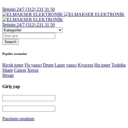
İletişim 24/7
(312) 231 31 50
İletişim 24/7
(312) 231 31 50
Popüler aramalar
Ricoh toner
Fiş yazıcı
Drum
Lazer yazıcı
Kyocera
Hp toner
Toshiba
Sharp
Canon
Xerox
Hesap
Giriş yap
Parolamı unuttum