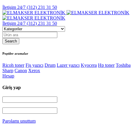
İletişim 24/7
(312) 231 31 50
İletişim 24/7
(312) 231 31 50
Popüler aramalar
Ricoh toner
Fiş yazıcı
Drum
Lazer yazıcı
Kyocera
Hp toner
Toshiba
Sharp
Canon
Xerox
Hesap
Giriş yap
Parolamı unuttum