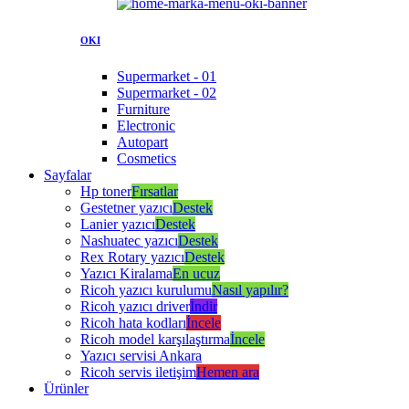
OKI
Supermarket - 01
Supermarket - 02
Furniture
Electronic
Autopart
Cosmetics
Sayfalar
Hp toner
Fırsatlar
Gestetner yazıcı
Destek
Lanier yazıcı
Destek
Nashuatec yazıcı
Destek
Rex Rotary yazıcı
Destek
Yazıcı Kiralama
En ucuz
Ricoh yazıcı kurulumu
Nasıl yapılır?
Ricoh yazıcı driver
İndir
Ricoh hata kodları
İncele
Ricoh model karşılaştırma
İncele
Yazıcı servisi Ankara
Ricoh servis iletişim
Hemen ara
Ürünler