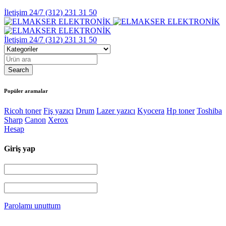
İletişim 24/7
(312) 231 31 50
İletişim 24/7
(312) 231 31 50
Popüler aramalar
Ricoh toner
Fiş yazıcı
Drum
Lazer yazıcı
Kyocera
Hp toner
Toshiba
Sharp
Canon
Xerox
Hesap
Giriş yap
Parolamı unuttum