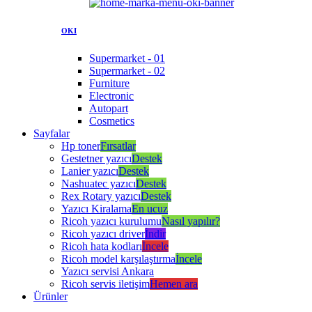
OKI
Supermarket - 01
Supermarket - 02
Furniture
Electronic
Autopart
Cosmetics
Sayfalar
Hp toner
Fırsatlar
Gestetner yazıcı
Destek
Lanier yazıcı
Destek
Nashuatec yazıcı
Destek
Rex Rotary yazıcı
Destek
Yazıcı Kiralama
En ucuz
Ricoh yazıcı kurulumu
Nasıl yapılır?
Ricoh yazıcı driver
İndir
Ricoh hata kodları
İncele
Ricoh model karşılaştırma
İncele
Yazıcı servisi Ankara
Ricoh servis iletişim
Hemen ara
Ürünler