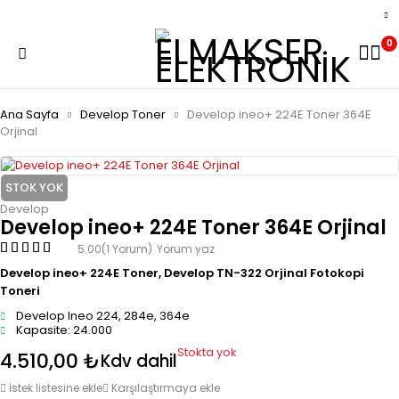
0
Ana Sayfa
Develop Toner
Develop ineo+ 224E Toner 364E
Orjinal
STOK YOK
Develop
Develop ineo+ 224E Toner 364E Orjinal
5.00
(1 Yorum)
Yorum yaz
Develop ineo+ 224E Toner, Develop TN-322 Orjinal Fotokopi
Toneri
Develop Ineo 224, 284e, 364e
Kapasite: 24.000
Stokta yok
4.510,00
₺
Kdv dahil
İstek listesine ekle
Karşılaştırmaya ekle