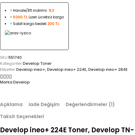
>
Havale/Eft indirimi:
%3
>
5000 TL
üzeri ücretsiz kargo
>
Sabit kargo bedeli
200 TL
SKU:
551740
Kategoriler:
Develop Toner
Etiketler:
Develop ineo+
,
Develop ineo+ 224E
,
Develop ineo+ 284E
Marka:
Develop
Açıklama
İade Değişim
Değerlendirmeler (1)
Taksit Seçenekleri
Develop ineo+ 224E Toner, Develop TN-