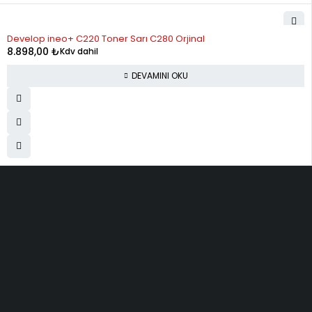
STOK YOK
Develop ineo+ C220 Toner Sarı C280 Orjinal
8.898,00
₺
Kdv dahil
DEVAMINI OKU
ELMAKSER ELEKTRONİK
Yücetepe, İlk Sk, No: 3 Çankaya - 06570 -Çankaya - ANKARA
info@elmakser.com
(506) 434 44 36
(312) 231 31 50