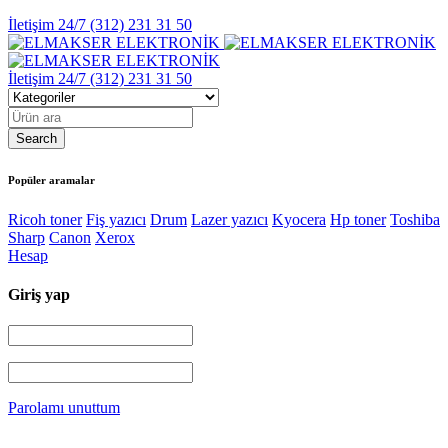
İletişim 24/7
(312) 231 31 50
İletişim 24/7
(312) 231 31 50
Popüler aramalar
Ricoh toner
Fiş yazıcı
Drum
Lazer yazıcı
Kyocera
Hp toner
Toshiba
Sharp
Canon
Xerox
Hesap
Giriş yap
Parolamı unuttum