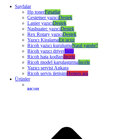
Sayfalar
Hp toner
Fırsatlar
Gestetner yazıcı
Destek
Lanier yazıcı
Destek
Nashuatec yazıcı
Destek
Rex Rotary yazıcı
Destek
Yazıcı Kiralama
En ucuz
Ricoh yazıcı kurulumu
Nasıl yapılır?
Ricoh yazıcı driver
İndir
Ricoh hata kodları
İncele
Ricoh model karşılaştırma
İncele
Yazıcı servisi Ankara
Ricoh servis iletişim
Hemen ara
Ürünler
RICOH