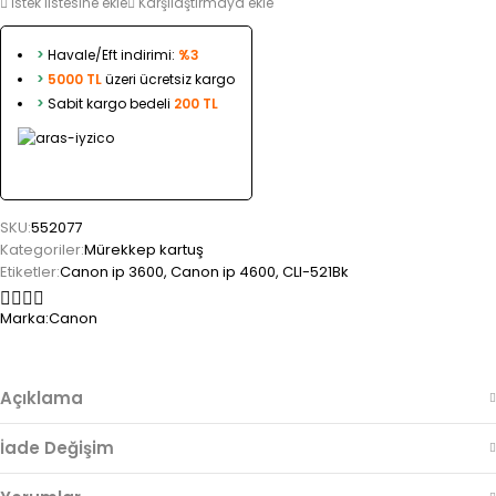
İstek listesine ekle
Karşılaştırmaya ekle
>
Havale/Eft indirimi:
%3
>
5000 TL
üzeri ücretsiz kargo
>
Sabit kargo bedeli
200 TL
SKU:
552077
Kategoriler:
Mürekkep kartuş
Etiketler:
Canon ip 3600
,
Canon ip 4600
,
CLI-521Bk
Marka:
Canon
Açıklama
İade Değişim