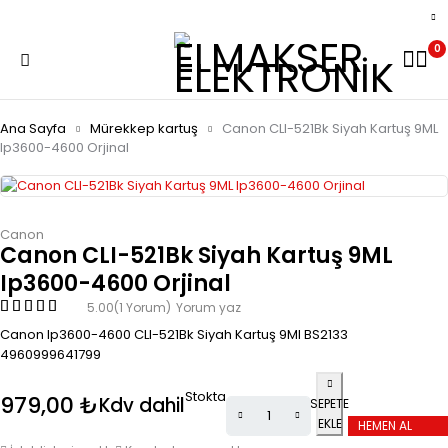
0
Ana Sayfa
Mürekkep kartuş
Canon CLI-521Bk Siyah Kartuş 9ML
Ip3600-4600 Orjinal
Canon
Canon CLI-521Bk Siyah Kartuş 9ML
Ip3600-4600 Orjinal
5.00
(1 Yorum)
Yorum yaz
Canon Ip3600-4600 CLI-521Bk Siyah Kartuş 9Ml BS2133
4960999641799
Stokta
979,00
₺
Kdv dahil
SEPETE
EKLE
HEMEN AL