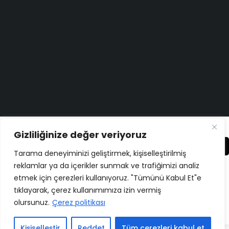
Destek Merkezi
Düşüncelerinizi duymayı çok isteriz!
Geri Bildirim Yapın
Copyright ©
ELMAKSER
– 2026 – All Rights Reserved
Gizliliğinize değer veriyoruz
Karşılaştır
(0)
Tarama deneyiminizi geliştirmek, kişiselleştirilmiş
reklamlar ya da içerikler sunmak ve trafiğimizi analiz
etmek için çerezleri kullanıyoruz. "Tümünü Kabul Et"e
tıklayarak, çerez kullanımımıza izin vermiş
Karşılaştır
olursunuz.
Çerez politikası
Remove all products
Kişiselleştir
Reddet
Tüm çerezleri kabul et