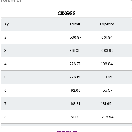
Yorumlar
Ay
Taksit
Toplam
2
530.97
1,061.94
3
361.31
1,083.92
4
276.71
1,106.84
5
226.12
1,130.62
6
192.60
1,155.57
7
168.81
1,181.65
8
151.12
1,208.94
9
137.50
1,237.52