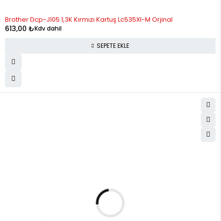
Brother Dcp-J105 1,3K Kırmızı Kartuş Lc535Xl-M Orjinal
613,00
₺
Kdv dahil
SEPETE EKLE