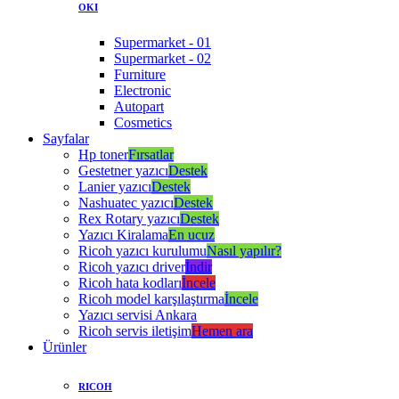
OKI
Supermarket - 01
Supermarket - 02
Furniture
Electronic
Autopart
Cosmetics
Sayfalar
Hp toner
Fırsatlar
Gestetner yazıcı
Destek
Lanier yazıcı
Destek
Nashuatec yazıcı
Destek
Rex Rotary yazıcı
Destek
Yazıcı Kiralama
En ucuz
Ricoh yazıcı kurulumu
Nasıl yapılır?
Ricoh yazıcı driver
İndir
Ricoh hata kodları
İncele
Ricoh model karşılaştırma
İncele
Yazıcı servisi Ankara
Ricoh servis iletişim
Hemen ara
Ürünler
RICOH