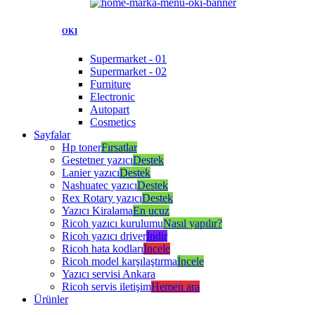
OKI
Supermarket - 01
Supermarket - 02
Furniture
Electronic
Autopart
Cosmetics
Sayfalar
Hp toner
Fırsatlar
Gestetner yazıcı
Destek
Lanier yazıcı
Destek
Nashuatec yazıcı
Destek
Rex Rotary yazıcı
Destek
Yazıcı Kiralama
En ucuz
Ricoh yazıcı kurulumu
Nasıl yapılır?
Ricoh yazıcı driver
İndir
Ricoh hata kodları
İncele
Ricoh model karşılaştırma
İncele
Yazıcı servisi Ankara
Ricoh servis iletişim
Hemen ara
Ürünler