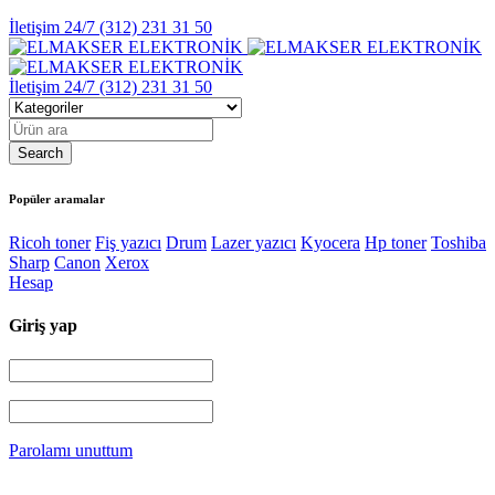
İletişim 24/7
(312) 231 31 50
İletişim 24/7
(312) 231 31 50
Popüler aramalar
Ricoh toner
Fiş yazıcı
Drum
Lazer yazıcı
Kyocera
Hp toner
Toshiba
Sharp
Canon
Xerox
Hesap
Giriş yap
Parolamı unuttum