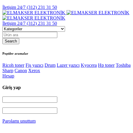
İletişim 24/7
(312) 231 31 50
İletişim 24/7
(312) 231 31 50
Popüler aramalar
Ricoh toner
Fiş yazıcı
Drum
Lazer yazıcı
Kyocera
Hp toner
Toshiba
Sharp
Canon
Xerox
Hesap
Giriş yap
Parolamı unuttum