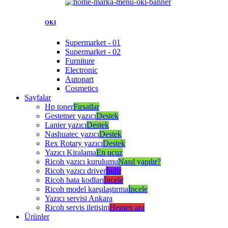
OKI
Supermarket - 01
Supermarket - 02
Furniture
Electronic
Autopart
Cosmetics
Sayfalar
Hp toner
Fırsatlar
Gestetner yazıcı
Destek
Lanier yazıcı
Destek
Nashuatec yazıcı
Destek
Rex Rotary yazıcı
Destek
Yazıcı Kiralama
En ucuz
Ricoh yazıcı kurulumu
Nasıl yapılır?
Ricoh yazıcı driver
İndir
Ricoh hata kodları
İncele
Ricoh model karşılaştırma
İncele
Yazıcı servisi Ankara
Ricoh servis iletişim
Hemen ara
Ürünler