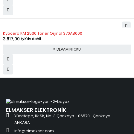
STOK YOK
Kyocera KM 2530 Toner Orjinal 370AB000
3.817,00
₺
Kdv dahil
DEVAMINI OKU
ELMAKSER ELEKTRONİK
Yücetepe, İlk Sk, No: 3 Çankaya - 06570 -Çankaya -
ANKARA
info@elmakser.com