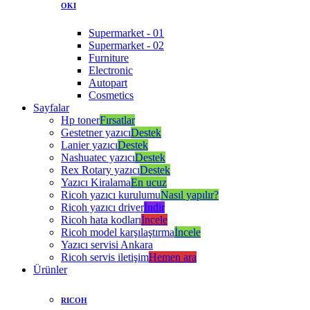
OKI
Supermarket - 01
Supermarket - 02
Furniture
Electronic
Autopart
Cosmetics
Sayfalar
Hp toner
Fırsatlar
Gestetner yazıcı
Destek
Lanier yazıcı
Destek
Nashuatec yazıcı
Destek
Rex Rotary yazıcı
Destek
Yazıcı Kiralama
En ucuz
Ricoh yazıcı kurulumu
Nasıl yapılır?
Ricoh yazıcı driver
İndir
Ricoh hata kodları
İncele
Ricoh model karşılaştırma
İncele
Yazıcı servisi Ankara
Ricoh servis iletişim
Hemen ara
Ürünler
RICOH