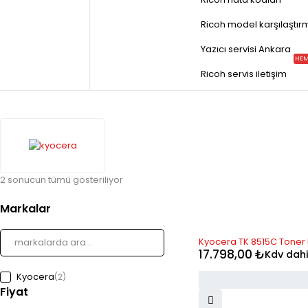
Ricoh model karşılaştır
Yazıcı servisi Ankara
HEM
Ricoh servis iletişim
2 sonucun tümü gösteriliyor
Markalar
STOK YOK
Kyocera TK 8515C Toner 
17.798,00
₺
Kdv dahi
Kyocera
(2)
Fiyat