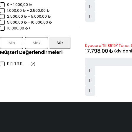
0 - 1.000,00 ₺
1.000,00 ₺ - 2.500,00 ₺
2.500,00 ₺ - 5.000,00 ₺
5.000,00 ₺ - 10.000,00 ₺
10.000,00 ₺+
Süz
STOK YOK
Kyocera TK 8515Y Toner S
17.798,00
₺
Kdv dahi
Müşteri Değerlendirmeleri
(2)