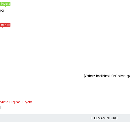
İNCELE
ma
EN ARA
Yalnız indirimli ürünleri 
Mavi Orjinal Cyan
l
DEVAMINI OKU