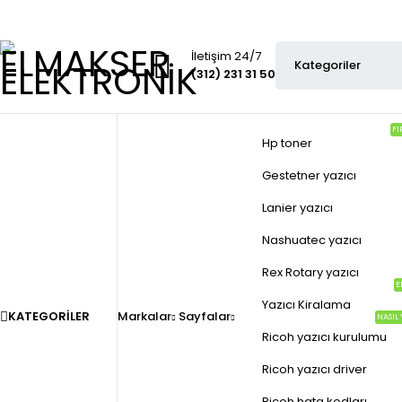
İletişim 24/7
(312) 231 31 50
FI
Hp toner
Gestetner yazıcı
Lanier yazıcı
Nashuatec yazıcı
Rex Rotary yazıcı
E
Yazıcı Kiralama
KATEGORILER
Markalar
Sayfalar
NASIL 
Ricoh yazıcı kurulumu
Ricoh yazıcı driver
Ricoh hata kodları