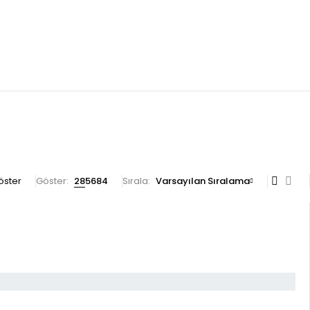
göster
Göster:
28
56
84
Sırala
Varsayılan Sıralama