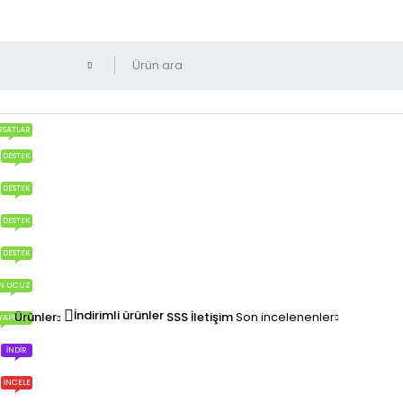
RSATLAR
DESTEK
DESTEK
DESTEK
DESTEK
N UCUZ
İndirimli ürünler
Ürünler
SSS
İletişim
Son incelenenler
YAPILIR?
İNDIR
İNCELE