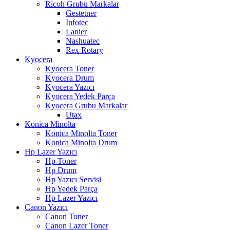
Ricoh Grubu Markalar
Gestetner
Infotec
Lanier
Nashuatec
Rex Rotary
Kyocera
Kyocera Toner
Kyocera Drum
Kyocera Yazıcı
Kyocera Yedek Parça
Kyocera Grubu Markalar
Utax
Konica Minolta
Konica Minolta Toner
Konica Minolta Drum
Hp Lazer Yazıcı
Hp Toner
Hp Drum
Hp Yazıcı Servisi
Hp Yedek Parça
Hp Lazer Yazıcı
Canon Yazıcı
Canon Toner
Canon Lazer Toner