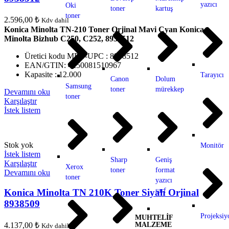
yazıcı
Oki
toner
kartuş
toner
2.596,00
₺
Kdv dahil
Konica Minolta TN-210 Toner Orjinal Mavi Cyan Konica
Minolta Bizhub C250, C252, 8938512
Üretici kodu MPN-UPC : 8938512
EAN/GTIN: 4250081510967
Kapasite : 12.000
Tarayıcı
Canon
Dolum
Samsung
toner
mürekkep
Devamını oku
toner
Karşılaştır
İstek listem
Stok yok
Monitör
İstek listem
Sharp
Geniş
Karşılaştır
Xerox
toner
format
Devamını oku
toner
yazıcı
sarf
Konica Minolta TN 210K Toner Siyah Orjinal
8938509
Projeksiy
MUHTELİF
4.137,00
₺
MALZEME
Kdv dahil