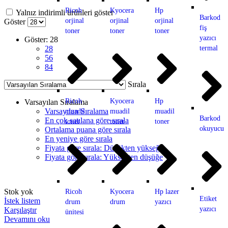
Ricoh
Kyocera
Hp
Yalnız indirimli ürünleri göster
Barkod
orjinal
orjinal
orjinal
Göster
fiş
toner
toner
toner
yazıcı
Göster:
28
termal
28
56
84
Sırala
Ricoh
Kyocera
Hp
Varsayılan Sıralama
Varsayılan Sıralama
muadil
muadil
muadil
Barkod
En çok satılana göre sırala
toner
toner
toner
okuyucu
Ortalama puana göre sırala
En yeniye göre sırala
Fiyata göre sırala: Düşükten yükseğe
Fiyata göre sırala: Yüksekten düşüğe
Stok yok
Ricoh
Kyocera
Hp lazer
Etiket
İstek listem
drum
drum
yazıcı
yazıcı
Karşılaştır
ünitesi
Devamını oku