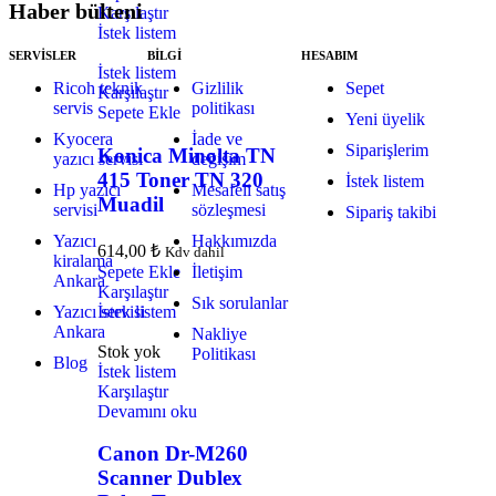
Haber bülteni
Karşılaştır
İstek listem
SERVİSLER
BİLGİ
HESABIM
İstek listem
Ricoh teknik
Gizlilik
Sepet
Karşılaştır
servis
politikası
Sepete Ekle
Yeni üyelik
Kyocera
İade ve
Siparişlerim
Konica Minolta TN
yazıcı servisi
değişim
415 Toner TN 320
İstek listem
Hp yazıcı
Mesafeli satış
Muadil
servisi
sözleşmesi
Sipariş takibi
Yazıcı
Hakkımızda
614,00
₺
Kdv dahil
kiralama
Sepete Ekle
İletişim
Ankara
Karşılaştır
Sık sorulanlar
İstek listem
Yazıcı servisi
Ankara
Nakliye
Stok yok
Politikası
Blog
İstek listem
Karşılaştır
Devamını oku
Canon Dr-M260
Scanner Dublex