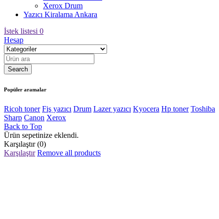
Xerox Drum
Yazıcı Kiralama Ankara
İstek listesi
0
Hesap
Popüler aramalar
Ricoh toner
Fiş yazıcı
Drum
Lazer yazıcı
Kyocera
Hp toner
Toshiba
Sharp
Canon
Xerox
Back to Top
Ürün sepetinize eklendi.
Karşılaştır
(0)
Karşılaştır
Remove all products