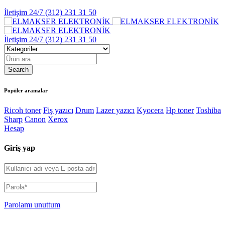
İletişim 24/7
(312) 231 31 50
İletişim 24/7
(312) 231 31 50
Popüler aramalar
Ricoh toner
Fiş yazıcı
Drum
Lazer yazıcı
Kyocera
Hp toner
Toshiba
Sharp
Canon
Xerox
Hesap
Giriş yap
Parolamı unuttum