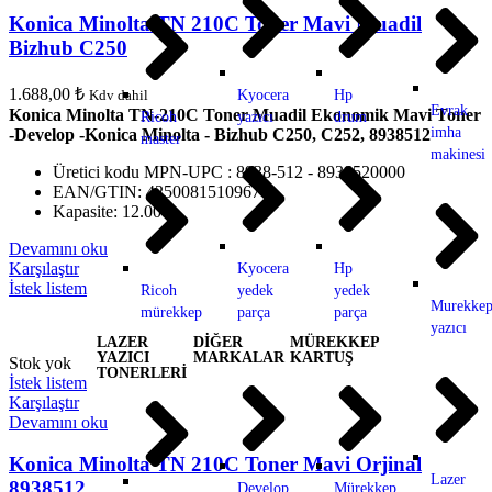
Konica Minolta TN 210C Toner Mavi Muadil
Bizhub C250
1.688,00
₺
Kdv dahil
Kyocera
Hp
Evrak
Konica Minolta TN-210C Toner Muadil Ekonomik Mavi Toner
Ricoh
yazıcı
drum
imha
-Develop -Konica Minolta - Bizhub C250, C252, 8938512
master
makinesi
Üretici kodu MPN-UPC : 8938-512 - 8938520000
EAN/GTIN: 4250081510967
Kapasite: 12.000
Devamını oku
Karşılaştır
Kyocera
Hp
İstek listem
Ricoh
yedek
yedek
Murekkep
mürekkep
parça
parça
yazıcı
LAZER
DİĞER
MÜREKKEP
YAZICI
MARKALAR
KARTUŞ
Stok yok
TONERLERİ
İstek listem
Karşılaştır
Devamını oku
Konica Minolta TN 210C Toner Mavi Orjinal
Lazer
8938512
Develop
Mürekkep