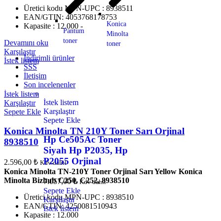
Üretici kodu MPN-UPC : 8938511
EAN/GTIN: 4053768178753
Konica
Kapasite : 12.000 -
Pantum
Minolta
toner
Devamını oku
toner
Karşılaştır
İndirimli ürünler
İstek listem
SSS
İletişim
Son incelenenler
İstek listem
İstek listem
Karşılaştır
Karşılaştır
Sepete Ekle
Sepete Ekle
Konica Minolta TN 210Y Toner Sarı Orjinal
Hp Ce505Ac Toner
8938510
Siyah Hp P2035, Hp
P2055 Orjinal
2.596,00
₺
Kdv dahil
Konica Minolta TN-210Y Toner Orjinal Sarı Yellow Konica
Minolta Bizhub C250, C252, 8938510
7.057,00
₺
Kdv dahil
Sepete Ekle
Üretici kodu MPN-UPC : 8938510
Karşılaştır
EAN/GTIN: 4250081510943
İstek listem
Kapasite : 12.000