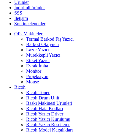
Ürünler
İndirimli ürünler
SSS
İletişim
Son incelenenler
Ofis Makineleri
Termal Barkod Fiş Yazıcı
Barkod Okuyucu
Lazer Yazıcı
Mürekkepli Yazıcı
Etiket Yazıcı
Evrak İmha
Monitör
Projeksiyon
Mouse
Ricoh
Ricoh Toner
Ricoh Drum Unit
Baskı Makinesi Ürünleri
Ricoh Hata Kodları
Ricoh Yazıcı Driver
Ricoh Yazıcı Kurulumu
Ricoh Yazıcı Resetleme
Ricoh Model Karşılıkları