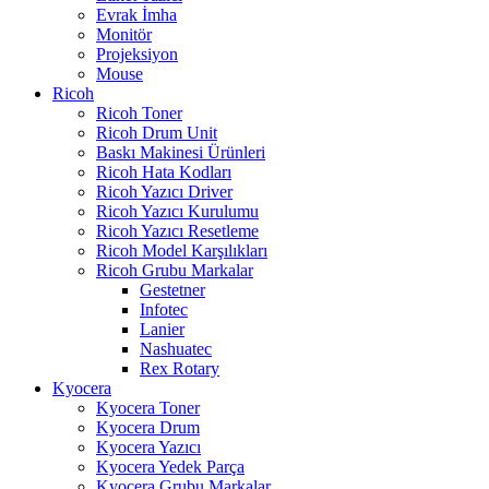
Evrak İmha
Monitör
Projeksiyon
Mouse
Ricoh
Ricoh Toner
Ricoh Drum Unit
Baskı Makinesi Ürünleri
Ricoh Hata Kodları
Ricoh Yazıcı Driver
Ricoh Yazıcı Kurulumu
Ricoh Yazıcı Resetleme
Ricoh Model Karşılıkları
Ricoh Grubu Markalar
Gestetner
Infotec
Lanier
Nashuatec
Rex Rotary
Kyocera
Kyocera Toner
Kyocera Drum
Kyocera Yazıcı
Kyocera Yedek Parça
Kyocera Grubu Markalar