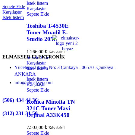
İstek listem
Sepete Ekle
Karşılaştır
Karşılaştır
Sepete Ekle
İstek listem
Toshiba T-4530E
Toner Muadil E-
Studio 205L
1.266,00
₺
Kdv dahil
ELMAKSER ELEKTRONİK
Sepete Ekle
Karşılaştır
Yücetepe, İlk Sk, No: 3 Çankaya - 06570 -Çankaya -
İstek listem
ANKARA
İstek listem
info@elmakser.com
Karşılaştır
Sepete Ekle
(506) 434 44 36
Konica Minolta TN
321C Toner Mavi
(312) 231 31 50
Orjinal A33K450
7.503,00
₺
Kdv dahil
Sepete Ekle