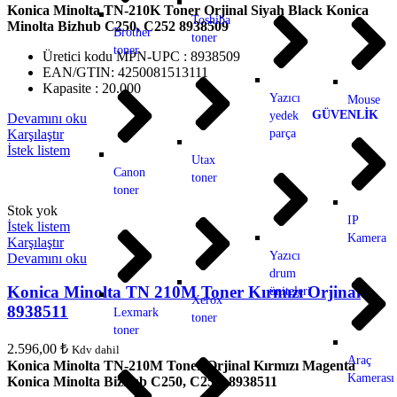
Konica Minolta TN-210K Toner Orjinal Siyah Black Konica
Toshiba
Minolta Bizhub C250, C252 8938509
Brother
toner
toner
Üretici kodu MPN-UPC : 8938509
EAN/GTIN: 4250081513111
Kapasite : 20.000
Yazıcı
Mouse
GÜVENLİK
yedek
Devamını oku
Karşılaştır
parça
İstek listem
Utax
Canon
toner
toner
Stok yok
IP
İstek listem
Kamera
Karşılaştır
Yazıcı
Devamını oku
drum
Konica Minolta TN 210M Toner Kırmızı Orjinal
üniteleri
Xerox
8938511
Lexmark
toner
toner
2.596,00
₺
Kdv dahil
Araç
Konica Minolta TN-210M Toner Orjinal Kırmızı Magenta
Kamerası
Konica Minolta Bizhub C250, C252, 8938511