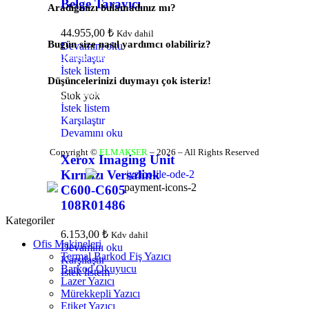
Belge Tarayıcı
Aradığınızı bulamadınız mı?
Bize Yazın
44.955,00
₺
Kdv dahil
Bugün size nasıl yardımcı olabiliriz?
Devamını oku
Destek Merkezi
Karşılaştır
İstek listem
Düşüncelerinizi duymayı çok isteriz!
Geri Bildirim Yapın
Stok yok
İstek listem
Karşılaştır
Devamını oku
Copyright ©
ELMAKSER
– 2026 – All Rights Reserved
Xerox Imaging Unit
Kırmızı Versalink
C600-C605
108R01486
Kategoriler
6.153,00
₺
Kdv dahil
Ofis Makineleri
Devamını oku
Termal Barkod Fiş Yazıcı
Karşılaştır
Barkod Okuyucu
İstek listem
Lazer Yazıcı
Mürekkepli Yazıcı
Etiket Yazıcı