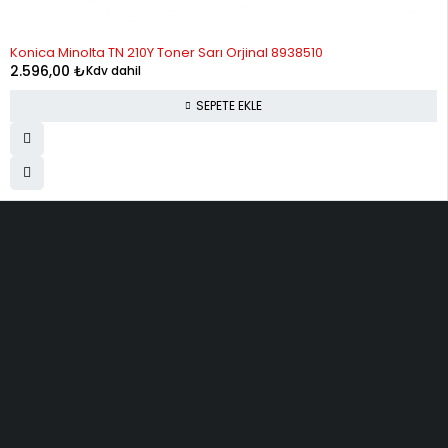
Konica Minolta TN 210Y Toner Sarı Orjinal 8938510
2.596,00
₺
Kdv dahil
SEPETE EKLE
ELMAKSER ELEKTRONİK
Yücetepe, İlk Sk, No: 3 Çankaya - 06570 -Çankaya - ANKARA
info@elmakser.com
(506) 434 44 36
(312) 231 31 50