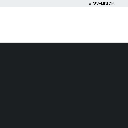
DEVAMINI OKU
BİLGİ
HESABIM
Gizlilik politikası
Sepet
İade ve değişim
Yeni üyelik
Mesafeli satış sözleşmesi
Siparişlerim
a
Hakkımızda
İstek listem
İletişim
Sipariş takibi
Sık sorulanlar