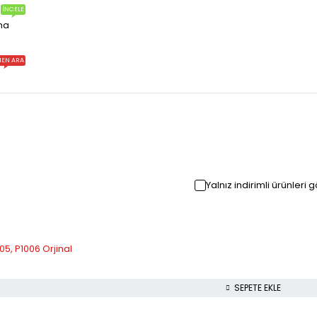
İNCELE
ma
EN ARA
Yalnız indirimli ürünleri 
5, P1006 Orjinal
SEPETE EKLE