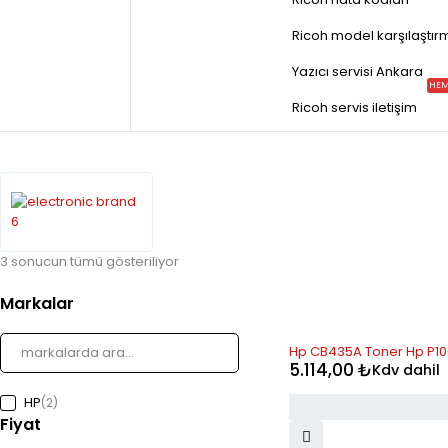
Ricoh model karşılaştır
Yazıcı servisi Ankara
HEM
Ricoh servis iletişim
3 sonucun tümü gösteriliyor
Markalar
Hp CB435A Toner Hp P100
5.114,00
₺
Kdv dahil
HP
(2)
Fiyat