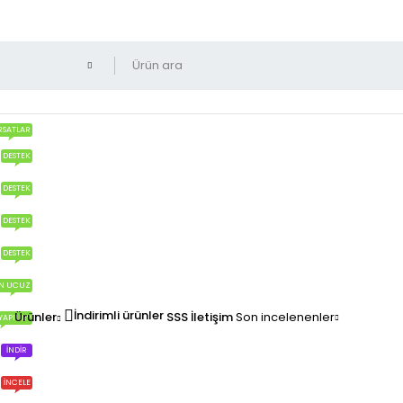
RSATLAR
DESTEK
DESTEK
DESTEK
DESTEK
N UCUZ
İndirimli ürünler
Ürünler
SSS
İletişim
Son incelenenler
YAPILIR?
İNDIR
İNCELE