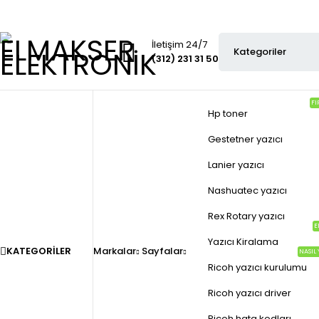
İletişim 24/7
(312) 231 31 50
FI
Hp toner
Gestetner yazıcı
Lanier yazıcı
Nashuatec yazıcı
Rex Rotary yazıcı
E
Yazıcı Kiralama
KATEGORILER
Markalar
Sayfalar
NASIL 
Ricoh yazıcı kurulumu
Ricoh yazıcı driver
Ricoh hata kodları