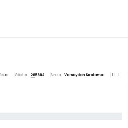
göster
Göster:
28
56
84
Sırala
Varsayılan Sıralama