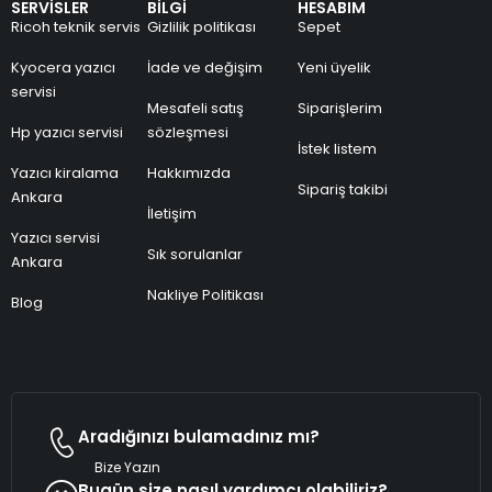
SERVİSLER
BİLGİ
HESABIM
Ricoh teknik servis
Gizlilik politikası
Sepet
Kyocera yazıcı
İade ve değişim
Yeni üyelik
servisi
Mesafeli satış
Siparişlerim
Hp yazıcı servisi
sözleşmesi
İstek listem
Yazıcı kiralama
Hakkımızda
Sipariş takibi
Ankara
İletişim
Yazıcı servisi
Sık sorulanlar
Ankara
Nakliye Politikası
Blog
Aradığınızı bulamadınız mı?
Bize Yazın
Bugün size nasıl yardımcı olabiliriz?