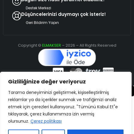
Destek Merkezi
Düşüncelerinizi duymayı çok isteriz!
Geri Bildirim Yapın
Copyright ©
ELMAKSER
– 2026 – All Rights Reserved
Gizliliğinize değer veriyoruz
Karşılaştır
(0)
Tarama deneyiminizi geliştirmek, kişiselleştirilmiş
reklamlar ya da içerikler sunmak ve trafiğimizi analiz
etmek için çerezleri kullanıyoruz. "Tümünü Kabul Et"e
tıklayarak, çerez kullanımımıza izin vermiş
olursunuz.
Çerez politikası
Karşılaştır
Remove all products