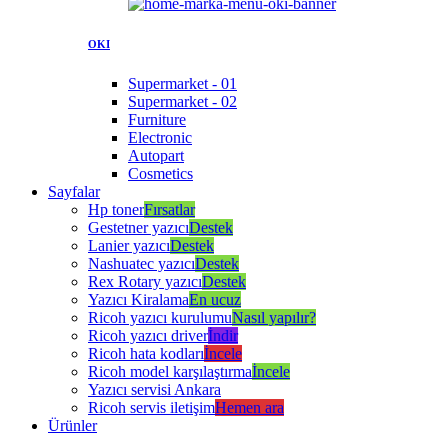
OKI
Supermarket - 01
Supermarket - 02
Furniture
Electronic
Autopart
Cosmetics
Sayfalar
Hp toner
Fırsatlar
Gestetner yazıcı
Destek
Lanier yazıcı
Destek
Nashuatec yazıcı
Destek
Rex Rotary yazıcı
Destek
Yazıcı Kiralama
En ucuz
Ricoh yazıcı kurulumu
Nasıl yapılır?
Ricoh yazıcı driver
İndir
Ricoh hata kodları
İncele
Ricoh model karşılaştırma
İncele
Yazıcı servisi Ankara
Ricoh servis iletişim
Hemen ara
Ürünler