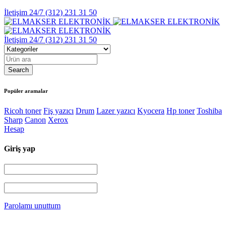
İletişim 24/7
(312) 231 31 50
İletişim 24/7
(312) 231 31 50
Popüler aramalar
Ricoh toner
Fiş yazıcı
Drum
Lazer yazıcı
Kyocera
Hp toner
Toshiba
Sharp
Canon
Xerox
Hesap
Giriş yap
Parolamı unuttum