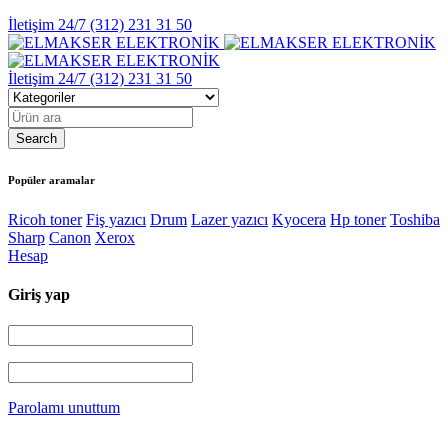
İletişim 24/7
(312) 231 31 50
İletişim 24/7
(312) 231 31 50
Popüler aramalar
Ricoh toner
Fiş yazıcı
Drum
Lazer yazıcı
Kyocera
Hp toner
Toshiba
Sharp
Canon
Xerox
Hesap
Giriş yap
Parolamı unuttum