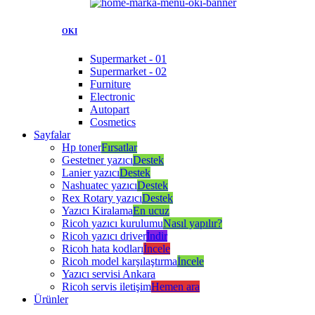
OKI
Supermarket - 01
Supermarket - 02
Furniture
Electronic
Autopart
Cosmetics
Sayfalar
Hp toner
Fırsatlar
Gestetner yazıcı
Destek
Lanier yazıcı
Destek
Nashuatec yazıcı
Destek
Rex Rotary yazıcı
Destek
Yazıcı Kiralama
En ucuz
Ricoh yazıcı kurulumu
Nasıl yapılır?
Ricoh yazıcı driver
İndir
Ricoh hata kodları
İncele
Ricoh model karşılaştırma
İncele
Yazıcı servisi Ankara
Ricoh servis iletişim
Hemen ara
Ürünler