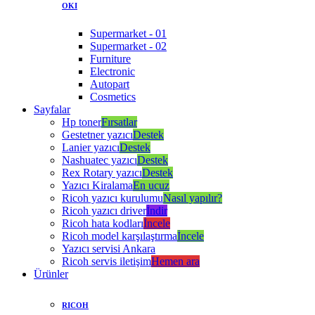
OKI
Supermarket - 01
Supermarket - 02
Furniture
Electronic
Autopart
Cosmetics
Sayfalar
Hp toner
Fırsatlar
Gestetner yazıcı
Destek
Lanier yazıcı
Destek
Nashuatec yazıcı
Destek
Rex Rotary yazıcı
Destek
Yazıcı Kiralama
En ucuz
Ricoh yazıcı kurulumu
Nasıl yapılır?
Ricoh yazıcı driver
İndir
Ricoh hata kodları
İncele
Ricoh model karşılaştırma
İncele
Yazıcı servisi Ankara
Ricoh servis iletişim
Hemen ara
Ürünler
RICOH