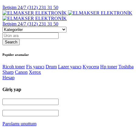
İletişim 24/7
(312) 231 31 50
İletişim 24/7
(312) 231 31 50
Popüler aramalar
Ricoh toner
Fiş yazıcı
Drum
Lazer yazıcı
Kyocera
Hp toner
Toshiba
Sharp
Canon
Xerox
Hesap
Giriş yap
Parolamı unuttum