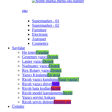
OKI
Supermarket - 01
Supermarket - 02
Furniture
Electronic
Autopart
Cosmetics
Sayfalar
Hp toner
Fırsatlar
Gestetner yazıcı
Destek
Lanier yazıcı
Destek
Nashuatec yazıcı
Destek
Rex Rotary yazıcı
Destek
Yazıcı Kiralama
En ucuz
Ricoh yazıcı kurulumu
Nasıl yapılır?
Ricoh yazıcı driver
İndir
Ricoh hata kodları
İncele
Ricoh model karşılaştırma
İncele
Yazıcı servisi Ankara
Ricoh servis iletişim
Hemen ara
Ürünler