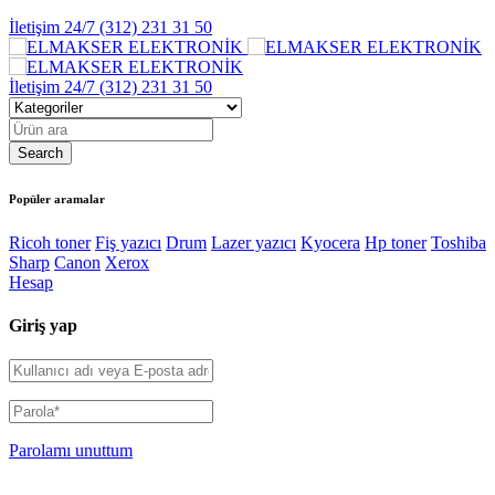
İletişim 24/7
(312) 231 31 50
İletişim 24/7
(312) 231 31 50
Popüler aramalar
Ricoh toner
Fiş yazıcı
Drum
Lazer yazıcı
Kyocera
Hp toner
Toshiba
Sharp
Canon
Xerox
Hesap
Giriş yap
Parolamı unuttum