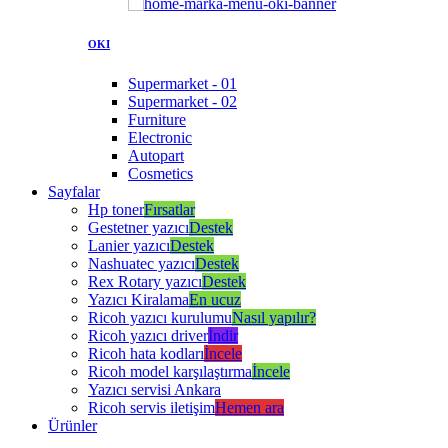
OKI
Supermarket - 01
Supermarket - 02
Furniture
Electronic
Autopart
Cosmetics
Sayfalar
Hp toner
Fırsatlar
Gestetner yazıcı
Destek
Lanier yazıcı
Destek
Nashuatec yazıcı
Destek
Rex Rotary yazıcı
Destek
Yazıcı Kiralama
En ucuz
Ricoh yazıcı kurulumu
Nasıl yapılır?
Ricoh yazıcı driver
İndir
Ricoh hata kodları
İncele
Ricoh model karşılaştırma
İncele
Yazıcı servisi Ankara
Ricoh servis iletişim
Hemen ara
Ürünler