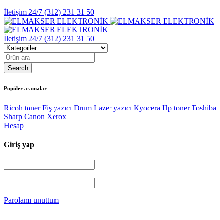
İletişim 24/7
(312) 231 31 50
İletişim 24/7
(312) 231 31 50
Popüler aramalar
Ricoh toner
Fiş yazıcı
Drum
Lazer yazıcı
Kyocera
Hp toner
Toshiba
Sharp
Canon
Xerox
Hesap
Giriş yap
Parolamı unuttum