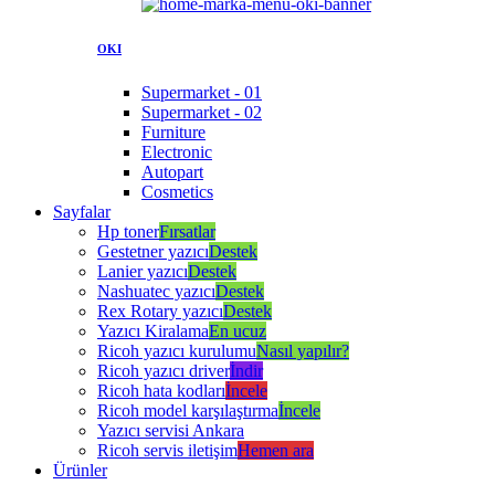
OKI
Supermarket - 01
Supermarket - 02
Furniture
Electronic
Autopart
Cosmetics
Sayfalar
Hp toner
Fırsatlar
Gestetner yazıcı
Destek
Lanier yazıcı
Destek
Nashuatec yazıcı
Destek
Rex Rotary yazıcı
Destek
Yazıcı Kiralama
En ucuz
Ricoh yazıcı kurulumu
Nasıl yapılır?
Ricoh yazıcı driver
İndir
Ricoh hata kodları
İncele
Ricoh model karşılaştırma
İncele
Yazıcı servisi Ankara
Ricoh servis iletişim
Hemen ara
Ürünler