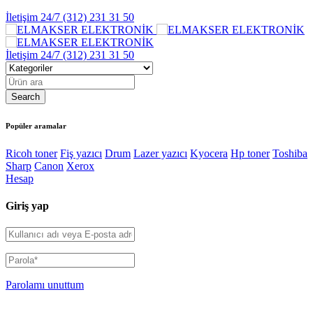
İletişim 24/7
(312) 231 31 50
İletişim 24/7
(312) 231 31 50
Popüler aramalar
Ricoh toner
Fiş yazıcı
Drum
Lazer yazıcı
Kyocera
Hp toner
Toshiba
Sharp
Canon
Xerox
Hesap
Giriş yap
Parolamı unuttum