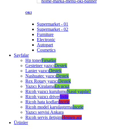
OKI
Supermarket - 01
Supermarket - 02
Furniture
Electronic
Autopart
Cosmetics
Sayfalar
Hp toner
Fırsatlar
Gestetner yazıcı
Destek
Lanier yazıcı
Destek
Nashuatec yazıcı
Destek
Rex Rotary yazıcı
Destek
Yazıcı Kiralama
En ucuz
Ricoh yazıcı kurulumu
Nasıl yapılır?
Ricoh yazıcı driver
İndir
Ricoh hata kodları
İncele
Ricoh model karşılaştırma
İncele
Yazıcı servisi Ankara
Ricoh servis iletişim
Hemen ara
Ürünler