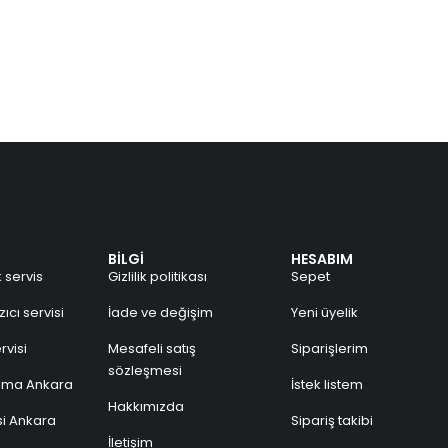
BİLGİ
HESABIM
 servis
Gizlilik politikası
Sepet
ıcı servisi
İade ve değişim
Yeni üyelik
rvisi
Mesafeli satış
Siparişlerim
sözleşmesi
lama Ankara
İstek listem
Hakkımızda
si Ankara
Sipariş takibi
İletişim