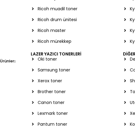
Ricoh muadil toner
Ky
Ricoh drum ünitesi
Ky
Ricoh master
Ky
Ricoh mürekkep
Ky
LAZER YAZICI TONERLERİ
DİĞE
Oki toner
De
Ürünler
Samsung toner
Ca
Xerox toner
Sh
Brother toner
To
Canon toner
Ut
Lexmark toner
Xe
Pantum toner
Ko