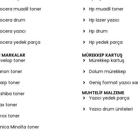
ocera muadil toner
Hp muadil toner
ocera drum
Hp lazer yazıcı
ocera yazıcı
Hp drum
ocera yedek parça
Hp yedek parça
R MARKALAR
MÜREKKEP KARTUŞ
velop toner
Mürekkep kartuş
non toner
Dolum mürekkep
arp toner
Geniş format yazıcı sa
MUHTELİF MALZEME
shiba toner
Yazıcı yedek parça
ax toner
Yazıcı drum üniteleri
rox toner
nica Minolta toner