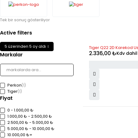
Tek bir sonuç gösteriliyor
Active filters
5 üzerinden 5 oy aldı
Tiger Q22 2D Karekod U
2.336,00
₺
Kdv dahil
Markalar
Perkon
(1)
Tiger
(1)
Fiyat
0 - 1.000,00 ₺
1.000,00 ₺ - 2.500,00 ₺
2.500,00 ₺ - 5.000,00 ₺
5.000,00 ₺ - 10.000,00 ₺
10.000,00 ₺+