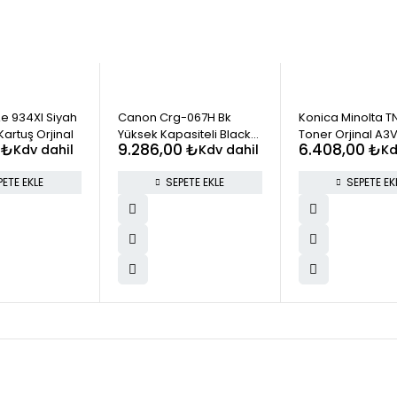
e 934Xl Siyah
Canon Crg-067H Bk
Konica Minolta TN
artuş Orjinal
Yüksek Kapasiteli Black
Toner Orjinal A3
0
₺
9.286,00
₺
6.408,00
₺
Kdv dahil
Kdv dahil
Kd
Siyah Toner
PETE EKLE
SEPETE EKLE
SEPETE EK