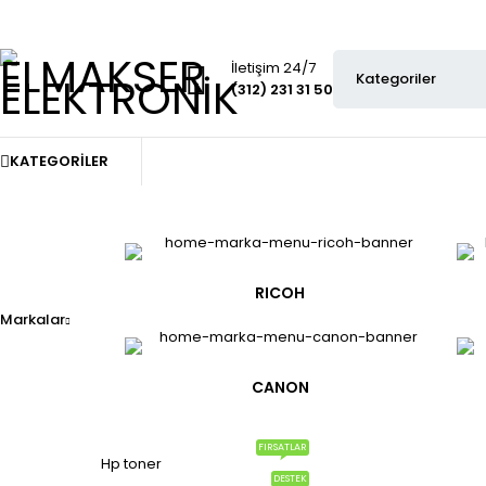
İletişim 24/7
(312) 231 31 50
KATEGORILER
RICOH
Markalar
CANON
FIRSATLAR
Hp toner
DESTEK