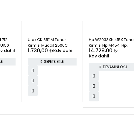
STOK YOK
 712
Utax CK 8511M Toner
Hp W2033Xh 415X Tone
VU150
Kırmızı Muadil 2506Ci
Kırmızı Hp M454, Hp
1.730,00
₺
14.728,00
₺
v dahil
Kdv dahil
M479 Orjinal
Kdv dahil
LE
SEPETE EKLE
DEVAMINI OKU