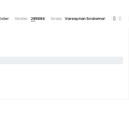
göster
Göster:
28
56
84
Sırala
Varsayılan Sıralama