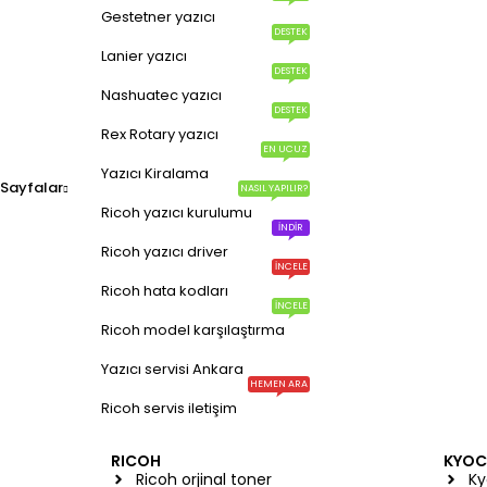
Gestetner yazıcı
DESTEK
Lanier yazıcı
DESTEK
Nashuatec yazıcı
DESTEK
Rex Rotary yazıcı
EN UCUZ
Yazıcı Kiralama
Sayfalar
NASIL YAPILIR?
Ricoh yazıcı kurulumu
İNDIR
Ricoh yazıcı driver
İNCELE
Ricoh hata kodları
İNCELE
Ricoh model karşılaştırma
Yazıcı servisi Ankara
HEMEN ARA
Ricoh servis iletişim
RICOH
KYOC
Ricoh orjinal toner
Ky