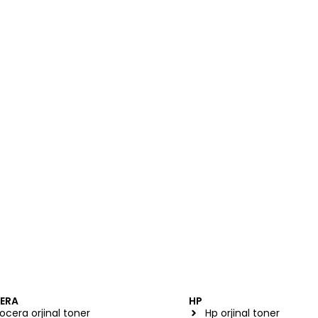
ERA
HP
ocera orjinal toner
Hp orjinal toner