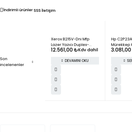
İndirimli ürünler
SSS
İletişim
STOK YOK
Xerox B215V-Dni Mfp
Hp C2P23A
Lazer Yazıcı Duplex-
Mürekkep K
12.561,00
₺
3.081,0
Kdv dahil
Network
Son
DEVAMINI OKU
SE
incelenenler