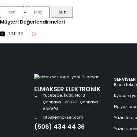
Süz
Müşteri Değerlendirmeleri
(1)
SERVİSLER
Ricoh teknik
ELMAKSER ELEKTRONİK
Yücetepe, İlk Sk, No: 3
Kyocera yaz
Çankaya - 06570 -Çankaya -
Hp yazıcı se
ANKARA
info@elmakser.com
Yazıcı kira
(506) 434 44 36
Yazıcı servi