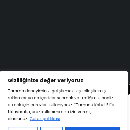
Bugün size nasıl yardımcı
olabiliriz?
Destek merkezi
Düşüncelerinizi duymayı çok
isteriz!
Geri bildirim yapın
Copyright ©
ELMAKSER
– 2026 – All Rights Reserved
Gizliliğinize değer veriyoruz
Karşılaştır
(0)
Tarama deneyiminizi geliştirmek, kişiselleştirilmiş
reklamlar ya da içerikler sunmak ve trafiğimizi analiz
etmek için çerezleri kullanıyoruz. "Tümünü Kabul Et"e
tıklayarak, çerez kullanımımıza izin vermiş
olursunuz.
Çerez politikası
Karşılaştır
Remove all products