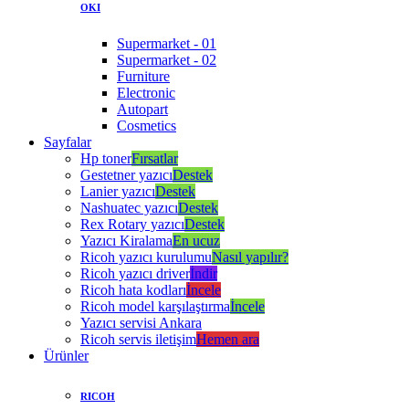
OKI
Supermarket - 01
Supermarket - 02
Furniture
Electronic
Autopart
Cosmetics
Sayfalar
Hp toner
Fırsatlar
Gestetner yazıcı
Destek
Lanier yazıcı
Destek
Nashuatec yazıcı
Destek
Rex Rotary yazıcı
Destek
Yazıcı Kiralama
En ucuz
Ricoh yazıcı kurulumu
Nasıl yapılır?
Ricoh yazıcı driver
İndir
Ricoh hata kodları
İncele
Ricoh model karşılaştırma
İncele
Yazıcı servisi Ankara
Ricoh servis iletişim
Hemen ara
Ürünler
RICOH