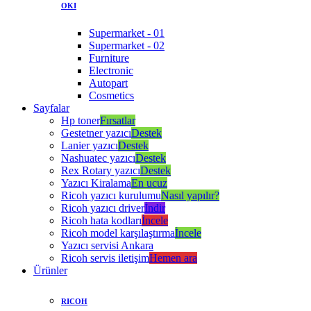
OKI
Supermarket - 01
Supermarket - 02
Furniture
Electronic
Autopart
Cosmetics
Sayfalar
Hp toner
Fırsatlar
Gestetner yazıcı
Destek
Lanier yazıcı
Destek
Nashuatec yazıcı
Destek
Rex Rotary yazıcı
Destek
Yazıcı Kiralama
En ucuz
Ricoh yazıcı kurulumu
Nasıl yapılır?
Ricoh yazıcı driver
İndir
Ricoh hata kodları
İncele
Ricoh model karşılaştırma
İncele
Yazıcı servisi Ankara
Ricoh servis iletişim
Hemen ara
Ürünler
RICOH