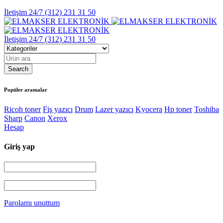
İletişim 24/7
(312) 231 31 50
İletişim 24/7
(312) 231 31 50
Popüler aramalar
Ricoh toner
Fiş yazıcı
Drum
Lazer yazıcı
Kyocera
Hp toner
Toshiba
Sharp
Canon
Xerox
Hesap
Giriş yap
Parolamı unuttum