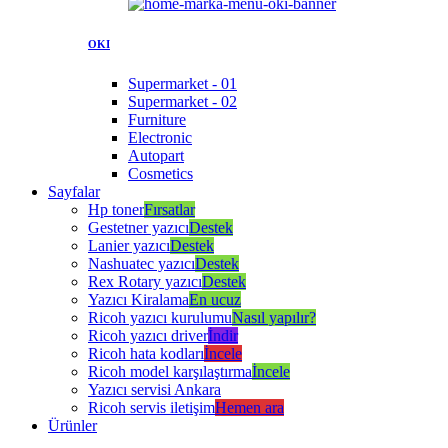
OKI
Supermarket - 01
Supermarket - 02
Furniture
Electronic
Autopart
Cosmetics
Sayfalar
Hp toner
Fırsatlar
Gestetner yazıcı
Destek
Lanier yazıcı
Destek
Nashuatec yazıcı
Destek
Rex Rotary yazıcı
Destek
Yazıcı Kiralama
En ucuz
Ricoh yazıcı kurulumu
Nasıl yapılır?
Ricoh yazıcı driver
İndir
Ricoh hata kodları
İncele
Ricoh model karşılaştırma
İncele
Yazıcı servisi Ankara
Ricoh servis iletişim
Hemen ara
Ürünler