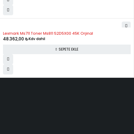
Lexmark Ms711 Toner Ms811 52D5X00 45K Orjinal
48.362,00
₺
Kdv dahil
SEPETE EKLE
ELMAKSER ELEKTRONİK
Yücetepe, İlk Sk, No: 3 Çankaya - 06570 -Çankaya -
ANKARA
info@elmakser.com