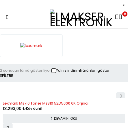
0
2 sonucun tümü gösteriliyor
Yalnız indirimli ürünleri göster
FILTRE
STOK YOK
Lexmark Ms710 Toner Ms810 52D5000 6K Orjinal
13.293,00
₺
Kdv dahil
DEVAMINI OKU