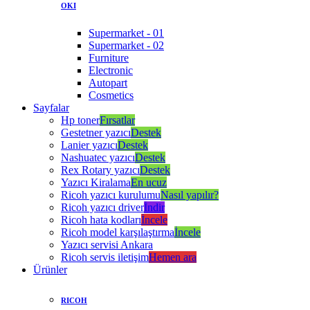
OKI
Supermarket - 01
Supermarket - 02
Furniture
Electronic
Autopart
Cosmetics
Sayfalar
Hp toner
Fırsatlar
Gestetner yazıcı
Destek
Lanier yazıcı
Destek
Nashuatec yazıcı
Destek
Rex Rotary yazıcı
Destek
Yazıcı Kiralama
En ucuz
Ricoh yazıcı kurulumu
Nasıl yapılır?
Ricoh yazıcı driver
İndir
Ricoh hata kodları
İncele
Ricoh model karşılaştırma
İncele
Yazıcı servisi Ankara
Ricoh servis iletişim
Hemen ara
Ürünler
RICOH