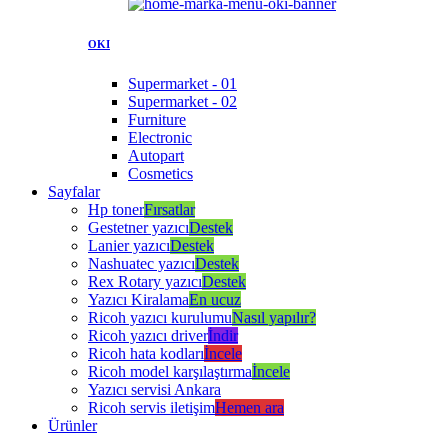
OKI
Supermarket - 01
Supermarket - 02
Furniture
Electronic
Autopart
Cosmetics
Sayfalar
Hp toner
Fırsatlar
Gestetner yazıcı
Destek
Lanier yazıcı
Destek
Nashuatec yazıcı
Destek
Rex Rotary yazıcı
Destek
Yazıcı Kiralama
En ucuz
Ricoh yazıcı kurulumu
Nasıl yapılır?
Ricoh yazıcı driver
İndir
Ricoh hata kodları
İncele
Ricoh model karşılaştırma
İncele
Yazıcı servisi Ankara
Ricoh servis iletişim
Hemen ara
Ürünler