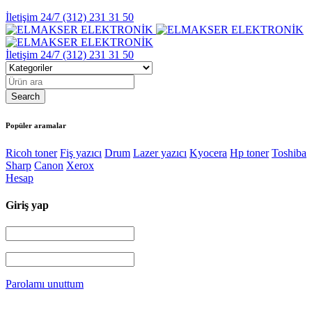
İletişim 24/7
(312) 231 31 50
İletişim 24/7
(312) 231 31 50
Popüler aramalar
Ricoh toner
Fiş yazıcı
Drum
Lazer yazıcı
Kyocera
Hp toner
Toshiba
Sharp
Canon
Xerox
Hesap
Giriş yap
Parolamı unuttum