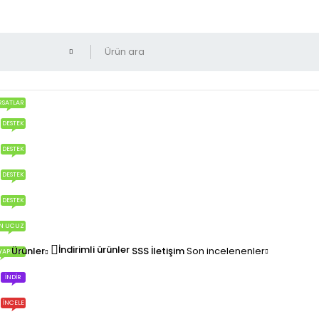
RSATLAR
DESTEK
DESTEK
DESTEK
DESTEK
N UCUZ
İndirimli ürünler
Ürünler
SSS
İletişim
Son incelenenler
YAPILIR?
İNDIR
İNCELE