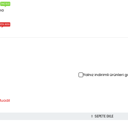
İNCELE
ma
EN ARA
Yalnız indirimli ürünleri 
Muadil
SEPETE EKLE