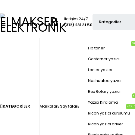
İletişim 24/7
(312) 231 31 50
FI
Hp toner
Gestetner yazıcı
Lanier yazıcı
Nashuatec yazıcı
Rex Rotary yazıcı
E
Yazıcı Kiralama
KATEGORILER
Markalar
Sayfalar
NASIL 
Ricoh yazıcı kurulumu
Ricoh yazıcı driver
Ricoh hata kodları