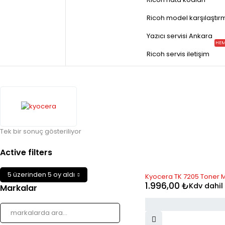
Ricoh model karşılaştır
Yazıcı servisi Ankara
HEM
Ricoh servis iletişim
Tek bir sonuç gösteriliyor
Active filters
5 üzerinden 5 oy aldı
Kyocera TK 7205 Toner 
1.996,00
₺
Kdv dahil
Markalar