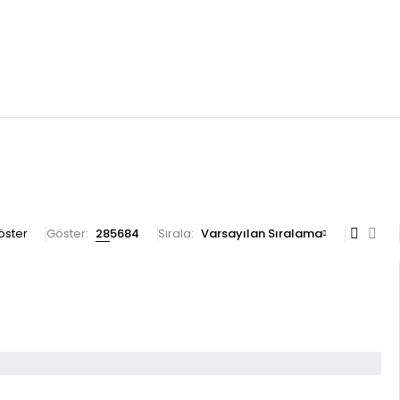
göster
Göster:
28
56
84
Sırala
Varsayılan Sıralama