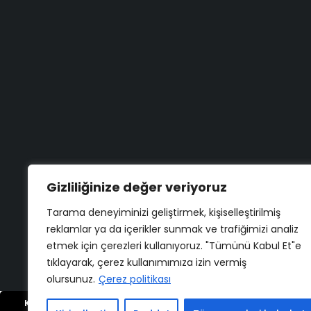
Aradığınızı bulamadınız mı?
Bize yazın
Bugün size nasıl yardımcı olabi
Destek merkezi
Düşüncelerinizi duymayı çok is
Gizliliğinize değer veriyoruz
Tarama deneyiminizi geliştirmek, kişiselleştirilmiş
Geri bildirim yapın
reklamlar ya da içerikler sunmak ve trafiğimizi analiz
Copyright ©
ELMAKSER
– 2026 – All Rights Reserved
etmek için çerezleri kullanıyoruz. "Tümünü Kabul Et"e
tıklayarak, çerez kullanımımıza izin vermiş
olursunuz.
Çerez politikası
Karşılaştır
(0)