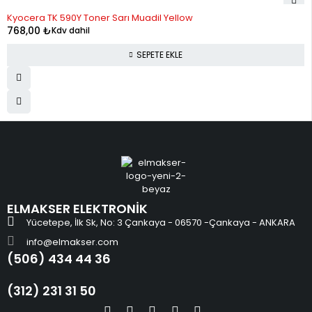
Kyocera TK 590Y Toner Sarı Muadil Yellow
768,00
₺
Kdv dahil
SEPETE EKLE
ELMAKSER ELEKTRONİK
Yücetepe, İlk Sk, No: 3 Çankaya - 06570 -Çankaya - ANKARA
info@elmakser.com
(506) 434 44 36
(312) 231 31 50