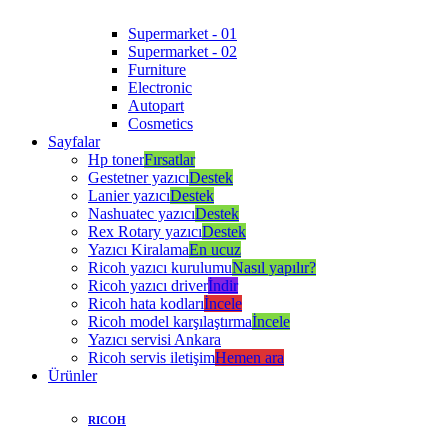
Supermarket - 01
Supermarket - 02
Furniture
Electronic
Autopart
Cosmetics
Sayfalar
Hp toner
Fırsatlar
Gestetner yazıcı
Destek
Lanier yazıcı
Destek
Nashuatec yazıcı
Destek
Rex Rotary yazıcı
Destek
Yazıcı Kiralama
En ucuz
Ricoh yazıcı kurulumu
Nasıl yapılır?
Ricoh yazıcı driver
İndir
Ricoh hata kodları
İncele
Ricoh model karşılaştırma
İncele
Yazıcı servisi Ankara
Ricoh servis iletişim
Hemen ara
Ürünler
RICOH