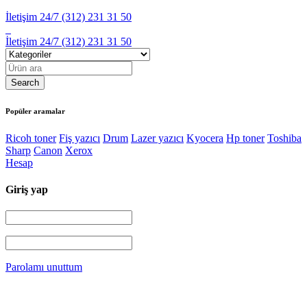
İletişim 24/7
(312) 231 31 50
İletişim 24/7
(312) 231 31 50
Popüler aramalar
Ricoh toner
Fiş yazıcı
Drum
Lazer yazıcı
Kyocera
Hp toner
Toshiba
Sharp
Canon
Xerox
Hesap
Giriş yap
Parolamı unuttum