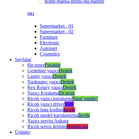
OKI
Supermarket - 01
Supermarket - 02
Furniture
Electronic
Autopart
Cosmetics
Sayfalar
Hp toner
Fırsatlar
Gestetner yazıcı
Destek
Lanier yazıcı
Destek
Nashuatec yazıcı
Destek
Rex Rotary yazıcı
Destek
Yazıcı Kiralama
En ucuz
Ricoh yazıcı kurulumu
Nasıl yapılır?
Ricoh yazıcı driver
İndir
Ricoh hata kodları
İncele
Ricoh model karşılaştırma
İncele
Yazıcı servisi Ankara
Ricoh servis iletişim
Hemen ara
Ürünler