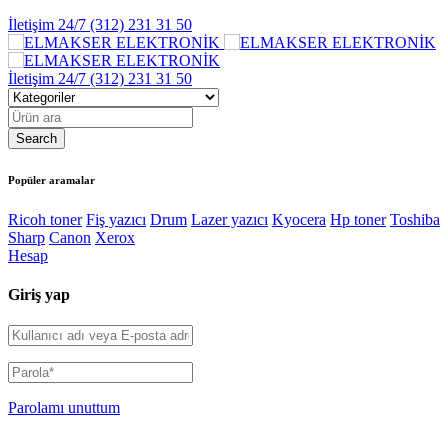
İletişim 24/7
(312) 231 31 50
İletişim 24/7
(312) 231 31 50
Popüler aramalar
Ricoh toner
Fiş yazıcı
Drum
Lazer yazıcı
Kyocera
Hp toner
Toshiba
Sharp
Canon
Xerox
Hesap
Giriş yap
Parolamı unuttum