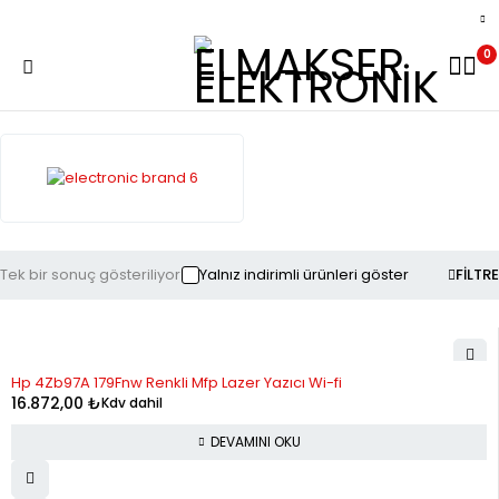
0
Tek bir sonuç gösteriliyor
Yalnız indirimli ürünleri göster
FILTRE
STOK YOK
Hp 4Zb97A 179Fnw Renkli Mfp Lazer Yazıcı Wi-fi
16.872,00
₺
Kdv dahil
DEVAMINI OKU