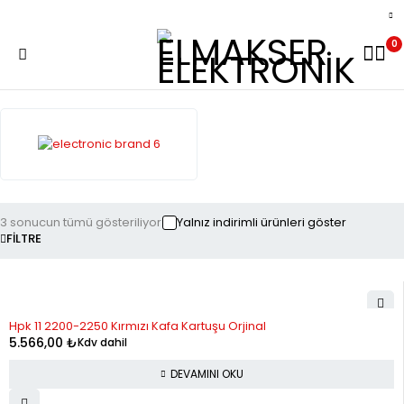
0
3 sonucun tümü gösteriliyor
Yalnız indirimli ürünleri göster
FILTRE
STOK YOK
Hpk 11 2200-2250 Kırmızı Kafa Kartuşu Orjinal
5.566,00
₺
Kdv dahil
DEVAMINI OKU