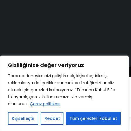
Destek merkezi
Düşüncelerinizi duymayı çok isteriz!
Geri bildirim yapın
Copyright ©
ELMAKSER
– 2026 – All Rights Reserved
Gizliliğinize değer veriyoruz
Karşılaştır
(0)
Tarama deneyiminizi geliştirmek, kişiselleştirilmiş
reklamlar ya da içerikler sunmak ve trafiğimizi analiz
etmek için çerezleri kullanıyoruz. "Tümünü Kabul Et"e
tıklayarak, çerez kullanımımıza izin vermiş
Karşılaştır
olursunuz.
Çerez politikası
Remove all products
Kişiselleştir
Reddet
Tüm çerezleri kabul et