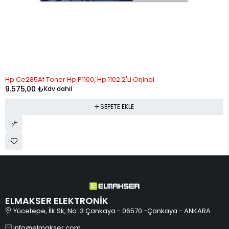
Hp Ce285Af Toner Hp P1100, Hp 1102 2'Li Orjinal
9.575,00
₺
Kdv dahil
SEPETE EKLE
ELMAKSER ELEKTRONİK
Yücetepe, İlk Sk, No: 3 Çankaya - 06570 -Çankaya - ANKARA
info@elmakser.com