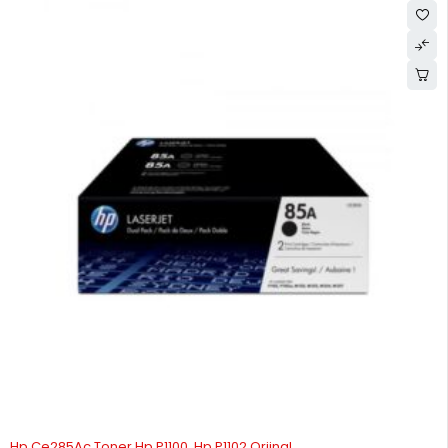
Hp Ce285Ac Toner Hp P1100, Hp P1102 Orjinal