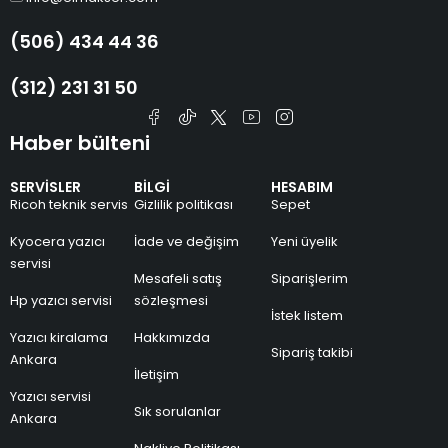
(506) 434 44 36
(312) 231 31 50
Haber bülteni
SERVİSLER
BİLGİ
HESABIM
Ricoh teknik servis
Gizlilik politikası
Sepet
Kyocera yazıcı
İade ve değişim
Yeni üyelik
servisi
Mesafeli satış
Siparişlerim
Hp yazıcı servisi
sözleşmesi
İstek listem
Yazıcı kiralama
Hakkımızda
Sipariş takibi
Ankara
İletişim
Yazıcı servisi
Sık sorulanlar
Ankara