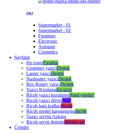
OKI
Supermarket - 01
Supermarket - 02
Furniture
Electronic
Autopart
Cosmetics
Sayfalar
Hp toner
Fırsatlar
Gestetner yazıcı
Destek
Lanier yazıcı
Destek
Nashuatec yazıcı
Destek
Rex Rotary yazıcı
Destek
Yazıcı Kiralama
En ucuz
Ricoh yazıcı kurulumu
Nasıl yapılır?
Ricoh yazıcı driver
İndir
Ricoh hata kodları
İncele
Ricoh model karşılaştırma
İncele
Yazıcı servisi Ankara
Ricoh servis iletişim
Hemen ara
Ürünler