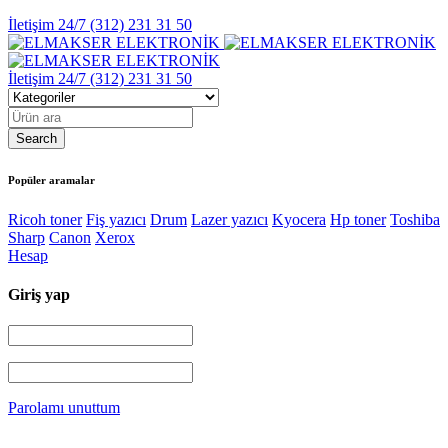
İletişim 24/7
(312) 231 31 50
İletişim 24/7
(312) 231 31 50
Popüler aramalar
Ricoh toner
Fiş yazıcı
Drum
Lazer yazıcı
Kyocera
Hp toner
Toshiba
Sharp
Canon
Xerox
Hesap
Giriş yap
Parolamı unuttum