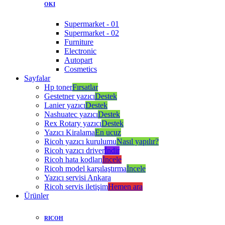
OKI
Supermarket - 01
Supermarket - 02
Furniture
Electronic
Autopart
Cosmetics
Sayfalar
Hp toner
Fırsatlar
Gestetner yazıcı
Destek
Lanier yazıcı
Destek
Nashuatec yazıcı
Destek
Rex Rotary yazıcı
Destek
Yazıcı Kiralama
En ucuz
Ricoh yazıcı kurulumu
Nasıl yapılır?
Ricoh yazıcı driver
İndir
Ricoh hata kodları
İncele
Ricoh model karşılaştırma
İncele
Yazıcı servisi Ankara
Ricoh servis iletişim
Hemen ara
Ürünler
RICOH