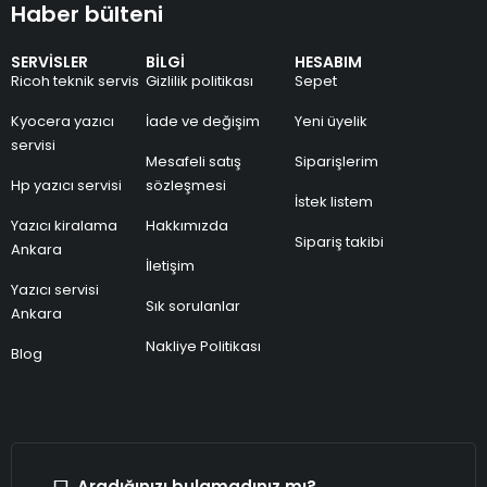
Haber bülteni
SERVİSLER
BİLGİ
HESABIM
Ricoh teknik servis
Gizlilik politikası
Sepet
Kyocera yazıcı
İade ve değişim
Yeni üyelik
servisi
Mesafeli satış
Siparişlerim
Hp yazıcı servisi
sözleşmesi
İstek listem
Yazıcı kiralama
Hakkımızda
Sipariş takibi
Ankara
İletişim
Yazıcı servisi
Sık sorulanlar
Ankara
Nakliye Politikası
Blog
Aradığınızı bulamadınız mı?