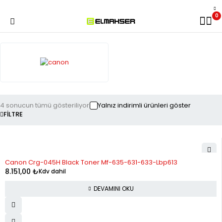
0
4 sonucun tümü gösteriliyor
Yalnız indirimli ürünleri göster
FILTRE
STOK YOK
Canon Crg-045H Black Toner Mf-635-631-633-Lbp613
8.151,00
₺
Kdv dahil
DEVAMINI OKU