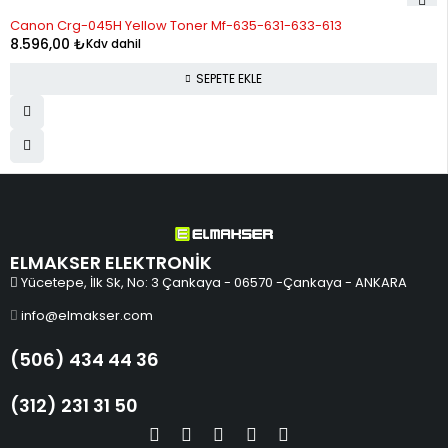
Canon Crg-045H Yellow Toner Mf-635-631-633-613
8.596,00
₺
Kdv dahil
SEPETE EKLE
ELMAKSER ELEKTRONİK
Yücetepe, İlk Sk, No: 3 Çankaya - 06570 -Çankaya - ANKARA
info@elmakser.com
(506) 434 44 36
(312) 231 31 50