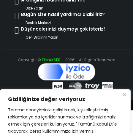
Bize Yazın
Bugün size nasıl yardımcı olabiliriz?
Destek Merkezi
Düşüncelerinizi duymayı çok isteriz!
Geri Bildirim Yapın
Copyright ©
ELMAKSER
– 2026 – All Rights Reserved
Gizliliğinize değer veriyoruz
Karşılaştır
(0)
Tarama deneyiminizi geliştirmek, kişiselleştirilmiş
reklamlar ya da içerikler sunmak ve trafiğimizi analiz
etmek için çerezleri kullanıyoruz. "Tümünü Kabul Et"e
tıklayarak, çerez kullanımımıza izin vermiş