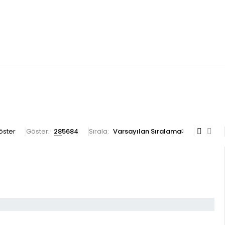
göster
Göster:
28
56
84
Sırala
Varsayılan Sıralama