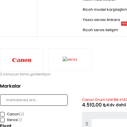
Ricoh model karşılaştır
Yazıcı servisi Ankara
HEM
Ricoh servis iletişim
2 sonucun tümü gösteriliyor
Markalar
Canon Drum Unit Blk Ir143
4.510,00
₺
Kdv dahil
Canon
(2)
Xerox
(2)
Fiyat