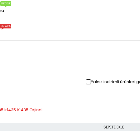
İNCELE
ma
EN ARA
Yalnız indirimli ürünleri 
5 Ir1435 Ir1435 Orjinal
SEPETE EKLE