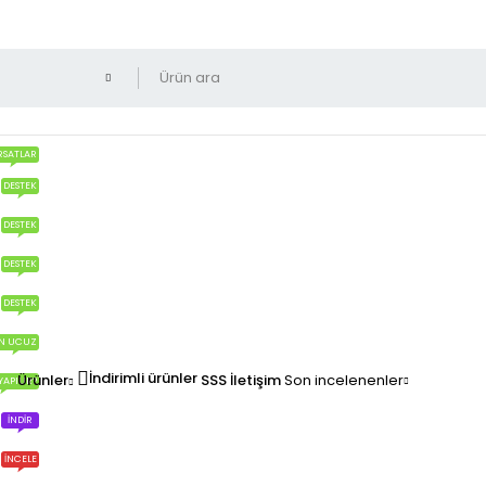
RSATLAR
DESTEK
DESTEK
DESTEK
DESTEK
N UCUZ
İndirimli ürünler
Ürünler
SSS
İletişim
Son incelenenler
YAPILIR?
İNDIR
İNCELE