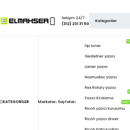
İletişim 24/7
(312) 231 31 50
FI
Hp toner
Gestetner yazıcı
Lanier yazıcı
Nashuatec yazıcı
Rex Rotary yazıcı
E
Yazıcı Kiralama
KATEGORILER
Markalar
Sayfalar
NASIL 
Ricoh yazıcı kurulumu
Ricoh yazıcı driver
Ricoh hata kodları