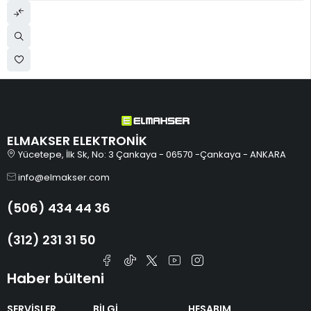
ELMAKSER ELEKTRONİK
Yücetepe, İlk Sk, No: 3 Çankaya - 06570 -Çankaya - ANKARA
info@elmakser.com
(506) 434 44 36
(312) 231 31 50
Haber bülteni
SERVİSLER
BİLGİ
HESABIM