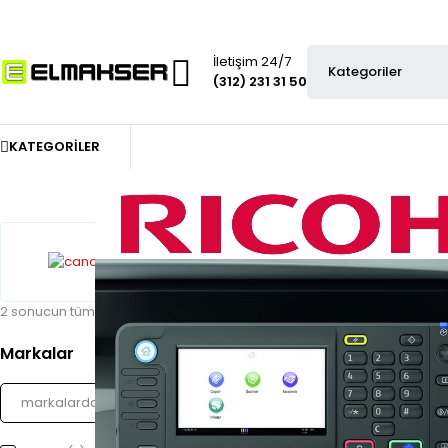
İletişim 24/7
(312) 231 31 50
KATEGORILER
2 sonucun tümü gösteriliyor
Markalar
STOK YOK
Canon C-EXV-36 Toner M
1.915,00
₺
Kdv dahil