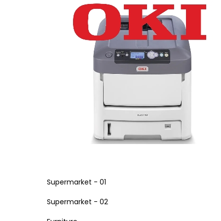
Aradığınızı bulamadınız mı?
Bize yazın
Bugün size nasıl yardımcı olabilir
Destek merkezi
Düşüncelerinizi duymayı çok isteri
Geri bildirim yapın
Copyright ©
ELMAKSER
– 2026 – All Rights Reserved
Supermarket - 01
Supermarket - 02