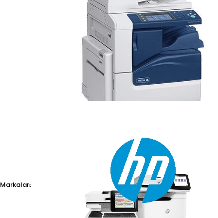
Canon C-EXV-36 Toner O
10.221,00
₺
Kdv dahil
Markalar