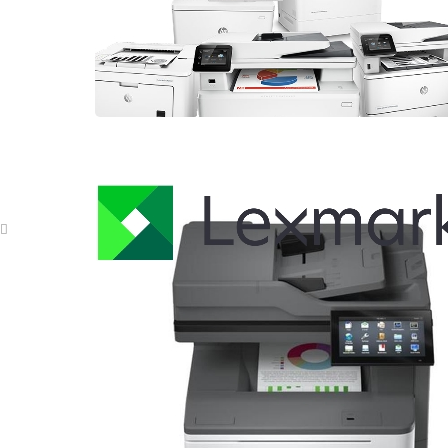
ELMAKSER ELEKTRONİK
Yücetepe, İlk Sk, No: 3 Çankaya - 06570 -Çankaya - ANKARA
info@elmakser.com
(506) 434 44 36
(312) 231 31 50
SERVİSLER
Ricoh teknik servis
Kyocera yazıcı servisi
Hp yazıcı servisi
Yazıcı kiralama Ankara