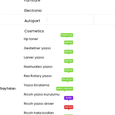
Furniture
Karşılaştır
(0)
Electronic
Autopart
Cosmetics
FIRSATLAR
Hp toner
DESTEK
Gestetner yazıcı
DESTEK
Lanier yazıcı
DESTEK
Nashuatec yazıcı
DESTEK
Rex Rotary yazıcı
EN UCUZ
Yazıcı Kiralama
Sayfalar
NASIL YAPILIR?
Ricoh yazıcı kurulumu
İNDIR
Ricoh yazıcı driver
İNCELE
Ricoh hata kodları