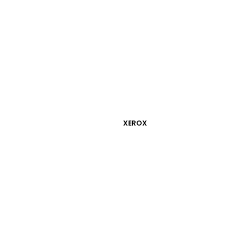
XEROX
rjinal IR-6055
SEPETE EKLE