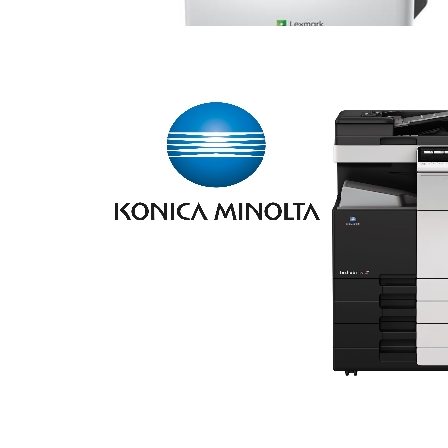
Yazıcı servisi Ankara
Blog
BİLGİ
Gizlilik politikası
İade ve değişim
Mesafeli satış sözleşmesi
Hakkımızda
İletişim
Sık sorulanlar
Nakliye Politikası
HESABIM
Sepet
Yeni üyelik
Siparişlerim
İstek listem
Sipariş takibi
Haber bülteni