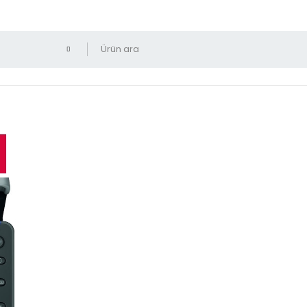
Yalnız indirimli ürünleri 
uadil IR-6055