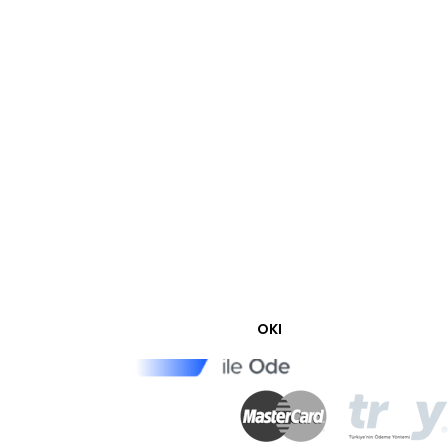
iz?
z!
OKI