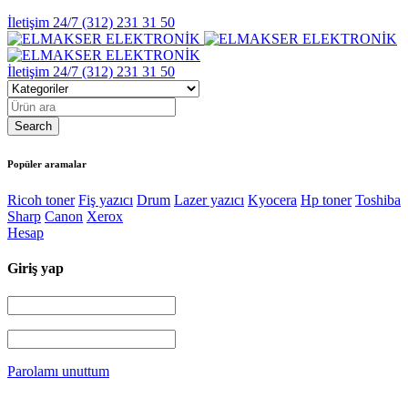
İletişim 24/7
(312) 231 31 50
İletişim 24/7
(312) 231 31 50
Popüler aramalar
Ricoh toner
Fiş yazıcı
Drum
Lazer yazıcı
Kyocera
Hp toner
Toshiba
Sharp
Canon
Xerox
Hesap
Giriş yap
Parolamı unuttum