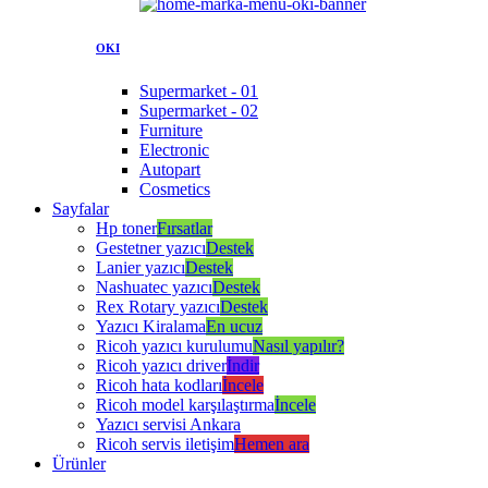
OKI
Supermarket - 01
Supermarket - 02
Furniture
Electronic
Autopart
Cosmetics
Sayfalar
Hp toner
Fırsatlar
Gestetner yazıcı
Destek
Lanier yazıcı
Destek
Nashuatec yazıcı
Destek
Rex Rotary yazıcı
Destek
Yazıcı Kiralama
En ucuz
Ricoh yazıcı kurulumu
Nasıl yapılır?
Ricoh yazıcı driver
İndir
Ricoh hata kodları
İncele
Ricoh model karşılaştırma
İncele
Yazıcı servisi Ankara
Ricoh servis iletişim
Hemen ara
Ürünler