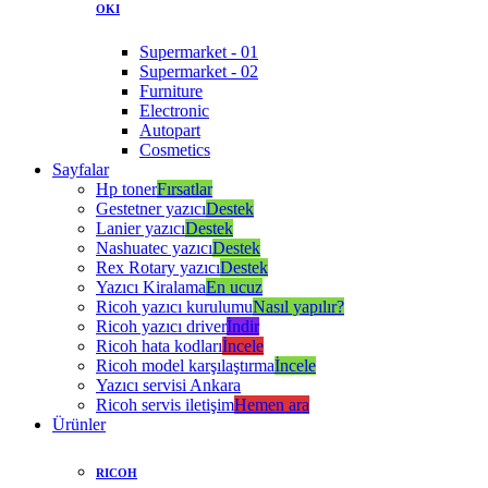
OKI
Supermarket - 01
Supermarket - 02
Furniture
Electronic
Autopart
Cosmetics
Sayfalar
Hp toner
Fırsatlar
Gestetner yazıcı
Destek
Lanier yazıcı
Destek
Nashuatec yazıcı
Destek
Rex Rotary yazıcı
Destek
Yazıcı Kiralama
En ucuz
Ricoh yazıcı kurulumu
Nasıl yapılır?
Ricoh yazıcı driver
İndir
Ricoh hata kodları
İncele
Ricoh model karşılaştırma
İncele
Yazıcı servisi Ankara
Ricoh servis iletişim
Hemen ara
Ürünler
RICOH