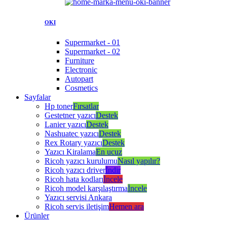
OKI
Supermarket - 01
Supermarket - 02
Furniture
Electronic
Autopart
Cosmetics
Sayfalar
Hp toner
Fırsatlar
Gestetner yazıcı
Destek
Lanier yazıcı
Destek
Nashuatec yazıcı
Destek
Rex Rotary yazıcı
Destek
Yazıcı Kiralama
En ucuz
Ricoh yazıcı kurulumu
Nasıl yapılır?
Ricoh yazıcı driver
İndir
Ricoh hata kodları
İncele
Ricoh model karşılaştırma
İncele
Yazıcı servisi Ankara
Ricoh servis iletişim
Hemen ara
Ürünler