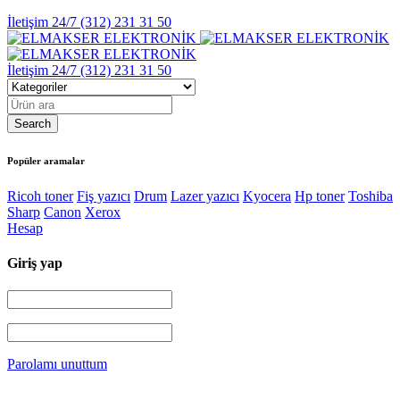
İletişim 24/7
(312) 231 31 50
İletişim 24/7
(312) 231 31 50
Popüler aramalar
Ricoh toner
Fiş yazıcı
Drum
Lazer yazıcı
Kyocera
Hp toner
Toshiba
Sharp
Canon
Xerox
Hesap
Giriş yap
Parolamı unuttum