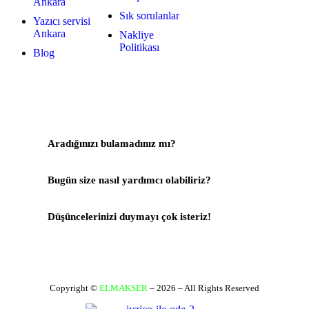
Ankara
Sık sorulanlar
Yazıcı servisi
Ankara
Nakliye
Politikası
Blog
Aradığınızı bulamadınız mı?
Bize Yazın
Bugün size nasıl yardımcı olabiliriz?
Destek Merkezi
Düşüncelerinizi duymayı çok isteriz!
Geri Bildirim Yapın
Copyright ©
ELMAKSER
– 2026 – All Rights Reserved