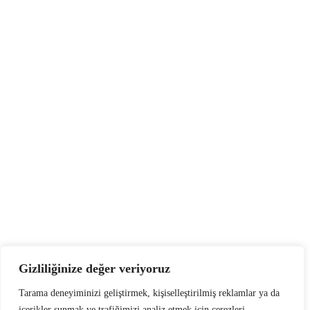
Gizliliğinize değer veriyoruz
Tarama deneyiminizi geliştirmek, kişiselleştirilmiş reklamlar ya da
içerikler sunmak ve trafiğimizi analiz etmek için çerezleri