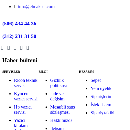
info@elmakser.com
(506) 434 44 36
(312) 231 31 50
Haber bülteni
SERVİSLER
BİLGİ
HESABIM
Ricoh teknik
Gizlilik
Sepet
servis
politikası
Yeni üyelik
Kyocera
İade ve
Siparişlerim
yazıcı servisi
değişim
İstek listem
Hp yazıcı
Mesafeli satış
servisi
sözleşmesi
Sipariş takibi
Yazıcı
Hakkımızda
kiralama
İletişim