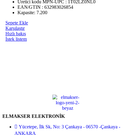
Üretici kodu MPN-UPC : 1T02LZ0NL0
EAN/GTIN : 632983026854
Kapasite: 7.200
Sepete Ekle
Karşılaştır
Hızlı bakış
İstek listem
ELMAKSER ELEKTRONİK
Yücetepe, İlk Sk, No: 3 Çankaya - 06570 -Çankaya -
ANKARA